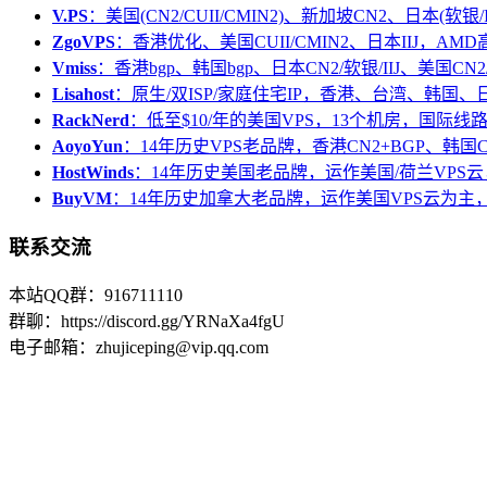
V.PS
：美国(CN2/CUII/CMIN2)、新加坡CN2、日本(软银/I
ZgoVPS
：香港优化、美国CUII/CMIN2、日本IIJ，AM
Vmiss
：香港bgp、韩国bgp、日本CN2/软银/IIJ、美国CN2/
Lisahost
：原生/双ISP/家庭住宅IP，香港、台湾、韩国
RackNerd
：低至$10/年的美国VPS，13个机房，国际线
AoyoYun
：14年历史VPS老品牌，香港CN2+BGP、韩国
HostWinds
：14年历史美国老品牌，运作美国/荷兰VPS云
BuyVM
：14年历史加拿大老品牌，运作美国VPS云为主，
联系交流
本站QQ群：916711110
群聊：https://discord.gg/YRNaXa4fgU
电子邮箱：zhujiceping@vip.qq.com