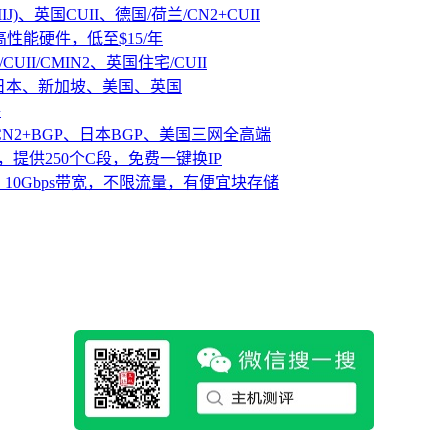
IJ)、英国CUII、德国/荷兰/CN2+CUII
D高性能硬件，低至$15/年
CUII/CMIN2、英国住宅/CUII
、日本、新加坡、美国、英国
路
CN2+BGP、日本BGP、美国三网全高端
，提供250个C段，免费一键换IP
10Gbps带宽，不限流量，有便宜块存储