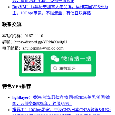
云，提供250个C段，免费一键换IP
BuyVM
：14年历史加拿大老品牌，运作美国VPS云为
主，10Gbps带宽，不限流量，有便宜块存储
联系交流
本站QQ群：916711110
群聊：https://discord.gg/YRNaXa4fgU
电子邮箱：zhujiceping@vip.qq.com
特色VPS推荐
lightlayer
：香港/台湾/菲律宾/泰国/新加坡/美国/英国/德
国，云服务器$25/年，独服$59/月
搬瓦工
：10Gbps带宽，香港CN2/日本CN2&软银&IIJ/新