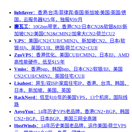
lightlayer
：香港/台湾/菲律宾/泰国/新加坡/美国/英国/德
国，云服务器$25/年，独服$59/月
搬瓦工
：10Gbps带宽，香港CN2/日本CN2&软银&IIJ/新
加坡CN2/美国CN2&CMIN2/加拿大CN2/荷兰CU2
V.PS
：美国(CN2/CUII/CMIN2)、新加坡CN2、日本(软
银/IIJ)、英国CUII、德国/荷兰/CN2+CUII
ZgoVPS
：香港优化、美国CUII/CMIN2、日本IIJ，AMD
高性能硬件，低至$15/年
Vmiss
：香港bgp、韩国bgp、日本CN2/软银/IIJ、美国
CN2/CUII/CMIN2、英国住宅/CUII
Lisahost
：原生/双ISP/家庭住宅IP，香港、台湾、韩国、
日本、新加坡、美国、英国
RackNerd
：低至$10/年的美国VPS，13个机房，国际线
路
AoyoYun
：14年历史VPS老品牌，香港CN2+BGP、韩国
CN2+BGP、日本BGP、美国三网全高端
HostWinds
：14年历史美国老品牌，运作美国/荷兰VPS