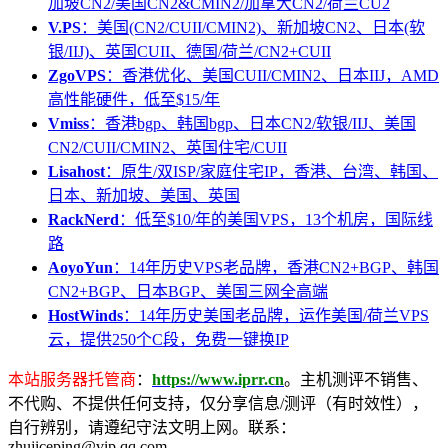
加坡CN2/美国CN2&CMIN2/加拿大CN2/荷兰CU2
V.PS
：美国(CN2/CUII/CMIN2)、新加坡CN2、日本(软
银/IIJ)、英国CUII、德国/荷兰/CN2+CUII
ZgoVPS
：香港优化、美国CUII/CMIN2、日本IIJ，AMD
高性能硬件，低至$15/年
Vmiss
：香港bgp、韩国bgp、日本CN2/软银/IIJ、美国
CN2/CUII/CMIN2、英国住宅/CUII
Lisahost
：原生/双ISP/家庭住宅IP，香港、台湾、韩国、
日本、新加坡、美国、英国
RackNerd
：低至$10/年的美国VPS，13个机房，国际线
路
AoyoYun
：14年历史VPS老品牌，香港CN2+BGP、韩国
CN2+BGP、日本BGP、美国三网全高端
HostWinds
：14年历史美国老品牌，运作美国/荷兰VPS
云，提供250个C段，免费一键换IP
本站服务器托管商
：
https://www.iprr.cn
。主机测评不销售、
不代购、不提供任何支持，仅分享信息/测评（有时效性），
自行辨别，请遵纪守法文明上网。联系：
zhujiceping@vip.qq.com