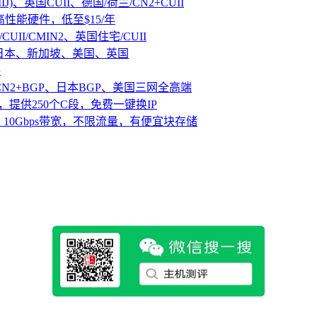
IJ)、英国CUII、德国/荷兰/CN2+CUII
D高性能硬件，低至$15/年
CUII/CMIN2、英国住宅/CUII
、日本、新加坡、美国、英国
路
CN2+BGP、日本BGP、美国三网全高端
，提供250个C段，免费一键换IP
10Gbps带宽，不限流量，有便宜块存储