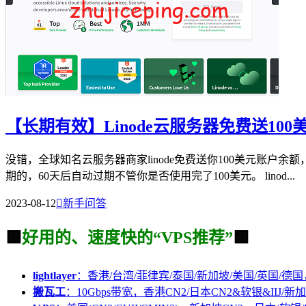
【长期有效】Linode云服务器免费送10
没错，全球知名云服务器商家linode免费送你100美元账
期的，60天后自动过期不管你是否使用完了100美元。 linod...
2023-08-12

新手问答
🟩
好用的、速度快的“VPS推荐”
🟩
lightlayer
：香港/台湾/菲律宾/泰国/新加坡/美国/英国/德国
搬瓦工
：10Gbps带宽，香港CN2/日本CN2&软银&IIJ/新加