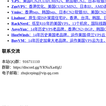
V.PS
：美国(CN2/CUII/CMIN2)、新加坡CN2、日本(软银/I
ZgoVPS
：香港优化、美国CUII/CMIN2、日本IIJ，AM
Vmiss
：香港bgp、韩国bgp、日本CN2/软银/IIJ、美国CN2/
Lisahost
：原生/双ISP/家庭住宅IP，香港、台湾、韩国
RackNerd
：低至$10/年的美国VPS，13个机房，国际线
AoyoYun
：14年历史VPS老品牌，香港CN2+BGP、韩国
HostWinds
：14年历史美国老品牌，运作美国/荷兰VPS云
BuyVM
：14年历史加拿大老品牌，运作美国VPS云为主，
联系交流
本站QQ群：916711110
群聊：https://discord.gg/YRNaXa4fgU
电子邮箱：zhujiceping@vip.qq.com