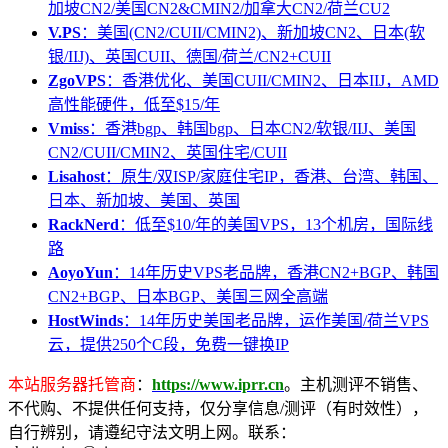
加坡CN2/美国CN2&CMIN2/加拿大CN2/荷兰CU2
V.PS
：美国(CN2/CUII/CMIN2)、新加坡CN2、日本(软
银/IIJ)、英国CUII、德国/荷兰/CN2+CUII
ZgoVPS
：香港优化、美国CUII/CMIN2、日本IIJ，AMD
高性能硬件，低至$15/年
Vmiss
：香港bgp、韩国bgp、日本CN2/软银/IIJ、美国
CN2/CUII/CMIN2、英国住宅/CUII
Lisahost
：原生/双ISP/家庭住宅IP，香港、台湾、韩国、
日本、新加坡、美国、英国
RackNerd
：低至$10/年的美国VPS，13个机房，国际线
路
AoyoYun
：14年历史VPS老品牌，香港CN2+BGP、韩国
CN2+BGP、日本BGP、美国三网全高端
HostWinds
：14年历史美国老品牌，运作美国/荷兰VPS
云，提供250个C段，免费一键换IP
本站服务器托管商
：
https://www.iprr.cn
。主机测评不销售、
不代购、不提供任何支持，仅分享信息/测评（有时效性），
自行辨别，请遵纪守法文明上网。联系：