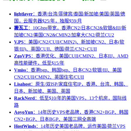
lightlayer
：香港/台湾/菲律宾/泰国/新加坡/美国/英国/德
国，云服务器$25/年，独服$59/月
搬瓦工
：10Gbps带宽，香港CN2/日本CN2&软银&IIJ/新
加坡CN2/美国CN2&CMIN2/加拿大CN2/荷兰CU2
V.PS
：美国(CN2/CUII/CMIN2)、新加坡CN2、日本(软
银/IIJ)、英国CUII、德国/荷兰/CN2+CUII
ZgoVPS
：香港优化、美国CUII/CMIN2、日本IIJ，AMD
高性能硬件，低至$15/年
Vmiss
：香港bgp、韩国bgp、日本CN2/软银/IIJ、美国
CN2/CUII/CMIN2、英国住宅/CUII
Lisahost
：原生/双ISP/家庭住宅IP，香港、台湾、韩国、
日本、新加坡、美国、英国
RackNerd
：低至$10/年的美国VPS，13个机房，国际线
路
AoyoYun
：14年历史VPS老品牌，香港CN2+BGP、韩国
CN2+BGP、日本BGP、美国三网全高端
HostWinds
：14年历史美国老品牌，运作美国/荷兰VPS