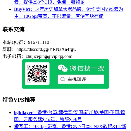
云，提供250个C段，免费一键换IP
BuyVM
：14年历史加拿大老品牌，运作美国VPS云为
主，10Gbps带宽，不限流量，有便宜块存储
联系交流
本站QQ群：916711110
群聊：https://discord.gg/YRNaXa4fgU
电子邮箱：zhujiceping@vip.qq.com
特色VPS推荐
lightlayer
：香港/台湾/菲律宾/泰国/新加坡/美国/英国/德
国，云服务器$25/年，独服$59/月
搬瓦工
：10Gbps带宽，香港CN2/日本CN2&软银&IIJ/新