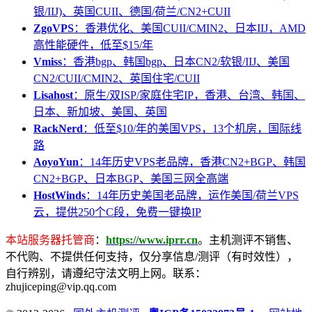
银/IIJ)、英国CUII、德国/荷兰/CN2+CUII
ZgoVPS
：香港优化、美国CUII/CMIN2、日本IIJ，AMD
高性能硬件，低至$15/年
Vmiss
：香港bgp、韩国bgp、日本CN2/软银/IIJ、美国
CN2/CUII/CMIN2、英国住宅/CUII
Lisahost
：原生/双ISP/家庭住宅IP，香港、台湾、韩国、
日本、新加坡、美国、英国
RackNerd
：低至$10/年的美国VPS，13个机房，国际线
路
AoyoYun
：14年历史VPS老品牌，香港CN2+BGP、韩国
CN2+BGP、日本BGP、美国三网全高端
HostWinds
：14年历史美国老品牌，运作美国/荷兰VPS
云，提供250个C段，免费一键换IP
本站服务器托管商
：
https://www.iprr.cn
。主机测评不销售、
不代购、不提供任何支持，仅分享信息/测评（有时效性），
自行辨别，请遵纪守法文明上网。联系：
zhujiceping@vip.qq.com