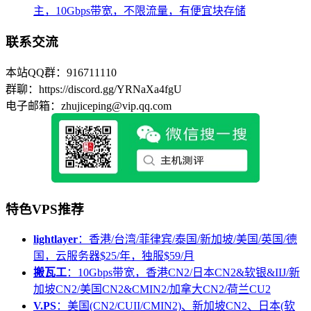
主，10Gbps带宽，不限流量，有便宜块存储
联系交流
本站QQ群：916711110
群聊：https://discord.gg/YRNaXa4fgU
电子邮箱：zhujiceping@vip.qq.com
特色VPS推荐
lightlayer
：香港/台湾/菲律宾/泰国/新加坡/美国/英国/德
国，云服务器$25/年，独服$59/月
搬瓦工
：10Gbps带宽，香港CN2/日本CN2&软银&IIJ/新
加坡CN2/美国CN2&CMIN2/加拿大CN2/荷兰CU2
V.PS
：美国(CN2/CUII/CMIN2)、新加坡CN2、日本(软