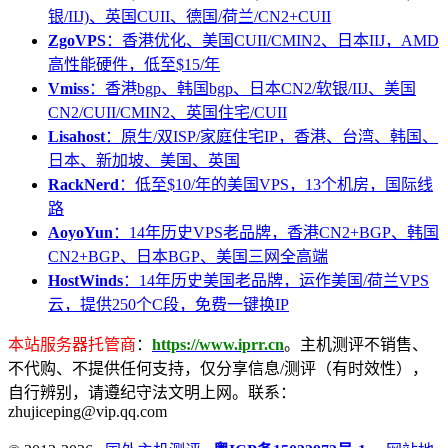
银/IIJ)、英国CUII、德国/荷兰/CN2+CUII
ZgoVPS
：香港优化、美国CUII/CMIN2、日本IIJ，AMD
高性能硬件，低至$15/年
Vmiss
：香港bgp、韩国bgp、日本CN2/软银/IIJ、美国
CN2/CUII/CMIN2、英国住宅/CUII
Lisahost
：原生/双ISP/家庭住宅IP，香港、台湾、韩国、
日本、新加坡、美国、英国
RackNerd
：低至$10/年的美国VPS，13个机房，国际线
路
AoyoYun
：14年历史VPS老品牌，香港CN2+BGP、韩国
CN2+BGP、日本BGP、美国三网全高端
HostWinds
：14年历史美国老品牌，运作美国/荷兰VPS
云，提供250个C段，免费一键换IP
本站服务器托管商
：
https://www.iprr.cn
。主机测评不销售、
不代购、不提供任何支持，仅分享信息/测评（有时效性），
自行辨别，请遵纪守法文明上网。联系：
zhujiceping@vip.qq.com