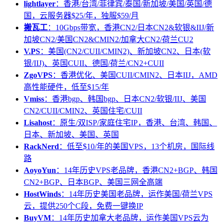
lightlayer
：香港/台湾/菲律宾/泰国/新加坡/美国/英国/德
国，云服务器$25/年，独服$59/月
搬瓦工
：10Gbps带宽，香港CN2/日本CN2&软银&IIJ/新
加坡CN2/美国CN2&CMIN2/加拿大CN2/荷兰CU2
V.PS
：美国(CN2/CUII/CMIN2)、新加坡CN2、日本(软
银/IIJ)、英国CUII、德国/荷兰/CN2+CUII
ZgoVPS
：香港优化、美国CUII/CMIN2、日本IIJ，AMD
高性能硬件，低至$15/年
Vmiss
：香港bgp、韩国bgp、日本CN2/软银/IIJ、美国
CN2/CUII/CMIN2、英国住宅/CUII
Lisahost
：原生/双ISP/家庭住宅IP，香港、台湾、韩国、
日本、新加坡、美国、英国
RackNerd
：低至$10/年的美国VPS，13个机房，国际线
路
AoyoYun
：14年历史VPS老品牌，香港CN2+BGP、韩国
CN2+BGP、日本BGP、美国三网全高端
HostWinds
：14年历史美国老品牌，运作美国/荷兰VPS
云，提供250个C段，免费一键换IP
BuyVM
：14年历史加拿大老品牌，运作美国VPS云为