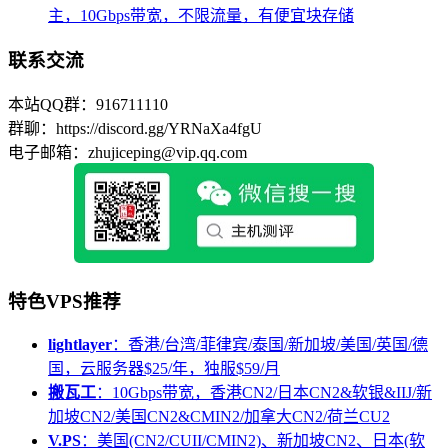
主，10Gbps带宽，不限流量，有便宜块存储
联系交流
本站QQ群：916711110
群聊：https://discord.gg/YRNaXa4fgU
电子邮箱：zhujiceping@vip.qq.com
特色VPS推荐
lightlayer
：香港/台湾/菲律宾/泰国/新加坡/美国/英国/德
国，云服务器$25/年，独服$59/月
搬瓦工
：10Gbps带宽，香港CN2/日本CN2&软银&IIJ/新
加坡CN2/美国CN2&CMIN2/加拿大CN2/荷兰CU2
V.PS
：美国(CN2/CUII/CMIN2)、新加坡CN2、日本(软