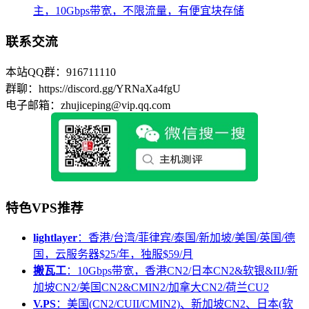
主，10Gbps带宽，不限流量，有便宜块存储
联系交流
本站QQ群：916711110
群聊：https://discord.gg/YRNaXa4fgU
电子邮箱：zhujiceping@vip.qq.com
特色VPS推荐
lightlayer
：香港/台湾/菲律宾/泰国/新加坡/美国/英国/德
国，云服务器$25/年，独服$59/月
搬瓦工
：10Gbps带宽，香港CN2/日本CN2&软银&IIJ/新
加坡CN2/美国CN2&CMIN2/加拿大CN2/荷兰CU2
V.PS
：美国(CN2/CUII/CMIN2)、新加坡CN2、日本(软