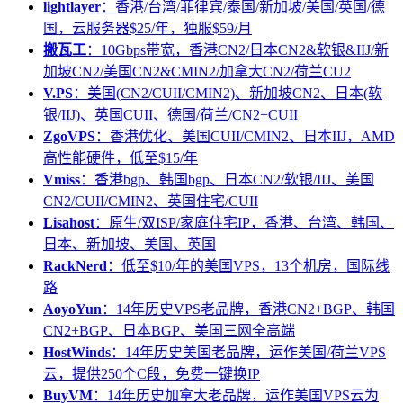
lightlayer
：香港/台湾/菲律宾/泰国/新加坡/美国/英国/德
国，云服务器$25/年，独服$59/月
搬瓦工
：10Gbps带宽，香港CN2/日本CN2&软银&IIJ/新
加坡CN2/美国CN2&CMIN2/加拿大CN2/荷兰CU2
V.PS
：美国(CN2/CUII/CMIN2)、新加坡CN2、日本(软
银/IIJ)、英国CUII、德国/荷兰/CN2+CUII
ZgoVPS
：香港优化、美国CUII/CMIN2、日本IIJ，AMD
高性能硬件，低至$15/年
Vmiss
：香港bgp、韩国bgp、日本CN2/软银/IIJ、美国
CN2/CUII/CMIN2、英国住宅/CUII
Lisahost
：原生/双ISP/家庭住宅IP，香港、台湾、韩国、
日本、新加坡、美国、英国
RackNerd
：低至$10/年的美国VPS，13个机房，国际线
路
AoyoYun
：14年历史VPS老品牌，香港CN2+BGP、韩国
CN2+BGP、日本BGP、美国三网全高端
HostWinds
：14年历史美国老品牌，运作美国/荷兰VPS
云，提供250个C段，免费一键换IP
BuyVM
：14年历史加拿大老品牌，运作美国VPS云为