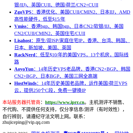
银/IIJ)、英国CUII、德国/荷兰/CN2+CUII
ZgoVPS
：香港优化、美国CUII/CMIN2、日本IIJ，AMD
高性能硬件，低至$15/年
Vmiss
：香港bgp、韩国bgp、日本CN2/软银/IIJ、美国
CN2/CUII/CMIN2、英国住宅/CUII
Lisahost
：原生/双ISP/家庭住宅IP，香港、台湾、韩国、
日本、新加坡、美国、英国
RackNerd
：低至$10/年的美国VPS，13个机房，国际线
路
AoyoYun
：14年历史VPS老品牌，香港CN2+BGP、韩国
CN2+BGP、日本BGP、美国三网全高端
HostWinds
：14年历史美国老品牌，运作美国/荷兰VPS
云，提供250个C段，免费一键换IP
本站服务器托管商
：
https://www.iprr.cn
。主机测评不销售、
不代购、不提供任何支持，仅分享信息/测评（有时效性），
自行辨别，请遵纪守法文明上网。联系：
zhujiceping@vip.qq.com