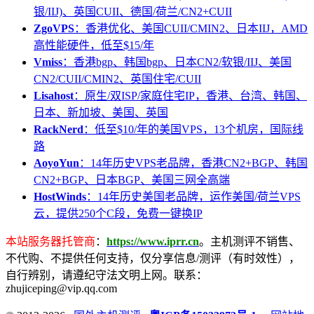
银/IIJ)、英国CUII、德国/荷兰/CN2+CUII
ZgoVPS
：香港优化、美国CUII/CMIN2、日本IIJ，AMD
高性能硬件，低至$15/年
Vmiss
：香港bgp、韩国bgp、日本CN2/软银/IIJ、美国
CN2/CUII/CMIN2、英国住宅/CUII
Lisahost
：原生/双ISP/家庭住宅IP，香港、台湾、韩国、
日本、新加坡、美国、英国
RackNerd
：低至$10/年的美国VPS，13个机房，国际线
路
AoyoYun
：14年历史VPS老品牌，香港CN2+BGP、韩国
CN2+BGP、日本BGP、美国三网全高端
HostWinds
：14年历史美国老品牌，运作美国/荷兰VPS
云，提供250个C段，免费一键换IP
本站服务器托管商
：
https://www.iprr.cn
。主机测评不销售、
不代购、不提供任何支持，仅分享信息/测评（有时效性），
自行辨别，请遵纪守法文明上网。联系：
zhujiceping@vip.qq.com