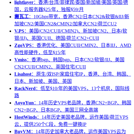
lightlayer
：香港/台湾/菲律宾/泰国/新加坡/美国/英国/德
国，云服务器$25/年，独服$59/月
搬瓦工
：10Gbps带宽，香港CN2/日本CN2&软银&IIJ/新
加坡CN2/美国CN2&CMIN2/加拿大CN2/荷兰CU2
V.PS
：美国(CN2/CUII/CMIN2)、新加坡CN2、日本(软
银/IIJ)、英国CUII、德国/荷兰/CN2+CUII
ZgoVPS
：香港优化、美国CUII/CMIN2、日本IIJ，AMD
高性能硬件，低至$15/年
Vmiss
：香港bgp、韩国bgp、日本CN2/软银/IIJ、美国
CN2/CUII/CMIN2、英国住宅/CUII
Lisahost
：原生/双ISP/家庭住宅IP，香港、台湾、韩国、
日本、新加坡、美国、英国
RackNerd
：低至$10/年的美国VPS，13个机房，国际线
路
AoyoYun
：14年历史VPS老品牌，香港CN2+BGP、韩国
CN2+BGP、日本BGP、美国三网全高端
HostWinds
：14年历史美国老品牌，运作美国/荷兰VPS
云，提供250个C段，免费一键换IP
BuyVM
：14年历史加拿大老品牌，运作美国VPS云为