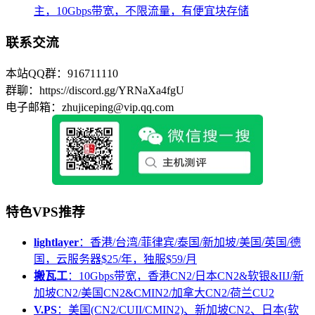
主，10Gbps带宽，不限流量，有便宜块存储
联系交流
本站QQ群：916711110
群聊：https://discord.gg/YRNaXa4fgU
电子邮箱：zhujiceping@vip.qq.com
特色VPS推荐
lightlayer
：香港/台湾/菲律宾/泰国/新加坡/美国/英国/德
国，云服务器$25/年，独服$59/月
搬瓦工
：10Gbps带宽，香港CN2/日本CN2&软银&IIJ/新
加坡CN2/美国CN2&CMIN2/加拿大CN2/荷兰CU2
V.PS
：美国(CN2/CUII/CMIN2)、新加坡CN2、日本(软