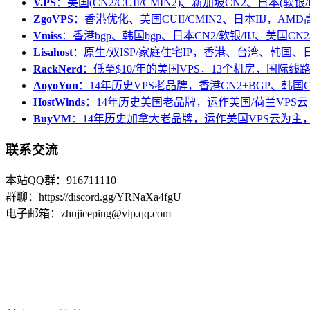
V.PS
：美国(CN2/CUII/CMIN2)、新加坡CN2、日本(软银/I
ZgoVPS
：香港优化、美国CUII/CMIN2、日本IIJ，AM
Vmiss
：香港bgp、韩国bgp、日本CN2/软银/IIJ、美国CN2/
Lisahost
：原生/双ISP/家庭住宅IP，香港、台湾、韩国
RackNerd
：低至$10/年的美国VPS，13个机房，国际线
AoyoYun
：14年历史VPS老品牌，香港CN2+BGP、韩国
HostWinds
：14年历史美国老品牌，运作美国/荷兰VPS云
BuyVM
：14年历史加拿大老品牌，运作美国VPS云为主，
联系交流
本站QQ群：916711110
群聊：https://discord.gg/YRNaXa4fgU
电子邮箱：zhujiceping@vip.qq.com