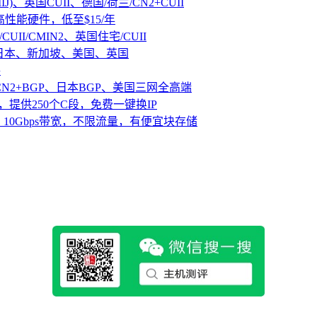
IJ)、英国CUII、德国/荷兰/CN2+CUII
D高性能硬件，低至$15/年
CUII/CMIN2、英国住宅/CUII
、日本、新加坡、美国、英国
路
CN2+BGP、日本BGP、美国三网全高端
，提供250个C段，免费一键换IP
10Gbps带宽，不限流量，有便宜块存储