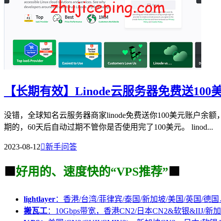
【长期有效】Linode云服务器免费送10
没错，全球知名云服务器商家linode免费送你100美元账
期的，60天后自动过期不管你是否使用完了100美元。 linod...
2023-08-12

新手问答
🟩
好用的、速度快的“VPS推荐”
🟩
lightlayer
：香港/台湾/菲律宾/泰国/新加坡/美国/英国/德国
搬瓦工
：10Gbps带宽，香港CN2/日本CN2&软银&IIJ/新加