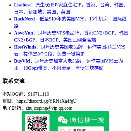
Lisahost
：原生/双ISP/家庭住宅IP，香港、台湾、韩国、
日本、新加坡、美国、英国
RackNerd
：低至$10/年的美国VPS，13个机房，国际线
路
AoyoYun
：14年历史VPS老品牌，香港CN2+BGP、韩国
CN2+BGP、日本BGP、美国三网全高端
HostWinds
：14年历史美国老品牌，运作美国/荷兰VPS
云，提供250个C段，免费一键换IP
BuyVM
：14年历史加拿大老品牌，运作美国VPS云为
主，10Gbps带宽，不限流量，有便宜块存储
联系交流
本站QQ群：916711110
群聊：https://discord.gg/YRNaXa4fgU
电子邮箱：zhujiceping@vip.qq.com