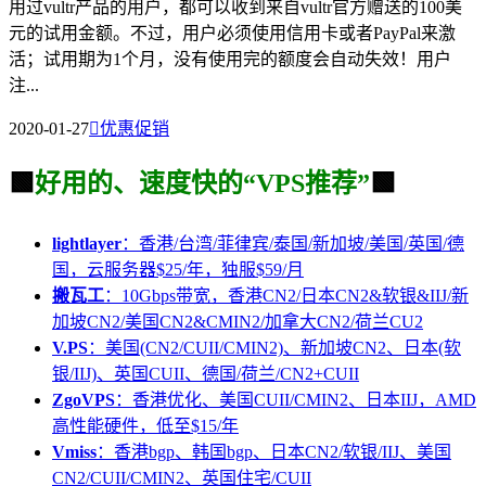
用过vultr产品的用户，都可以收到来自vultr官方赠送的100美
元的试用金额。不过，用户必须使用信用卡或者PayPal来激
活；试用期为1个月，没有使用完的额度会自动失效！用户
注...
2020-01-27

优惠促销
🟩
好用的、速度快的“VPS推荐”
🟩
lightlayer
：香港/台湾/菲律宾/泰国/新加坡/美国/英国/德
国，云服务器$25/年，独服$59/月
搬瓦工
：10Gbps带宽，香港CN2/日本CN2&软银&IIJ/新
加坡CN2/美国CN2&CMIN2/加拿大CN2/荷兰CU2
V.PS
：美国(CN2/CUII/CMIN2)、新加坡CN2、日本(软
银/IIJ)、英国CUII、德国/荷兰/CN2+CUII
ZgoVPS
：香港优化、美国CUII/CMIN2、日本IIJ，AMD
高性能硬件，低至$15/年
Vmiss
：香港bgp、韩国bgp、日本CN2/软银/IIJ、美国
CN2/CUII/CMIN2、英国住宅/CUII