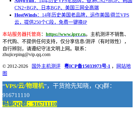
AoyoYun
：14年历史VPS老品牌，香港CN2+BGP、韩国
CN2+BGP、日本BGP、美国三网全高端
HostWinds
：14年历史美国老品牌，运作美国/荷兰VPS
云，提供250个C段，免费一键换IP
本站服务器托管商
：
https://www.iprr.cn
。主机测评不销售、
不代购、不提供任何支持，仅分享信息/测评（有时效性），
自行辨别，请遵纪守法文明上网。联系：
zhujiceping@vip.qq.com
© 2012-2026
国外主机测评
粤ICP备15033973号-1
，
网站地
图
“
VPS/云/物理机
”，干货抢先知晓，QQ群：
916711110
畅聊QQ群：916711110