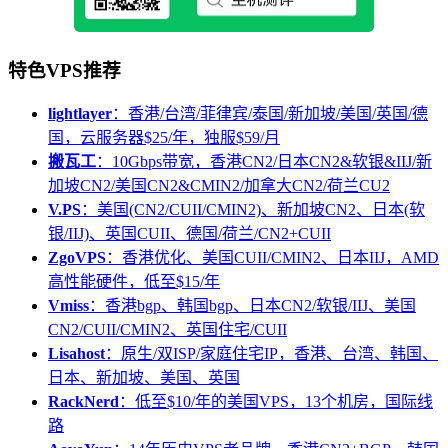
特色VPS推荐
lightlayer
：香港/台湾/菲律宾/泰国/新加坡/美国/英国/德
国，云服务器$25/年，独服$59/月
搬瓦工
：10Gbps带宽，香港CN2/日本CN2&软银&IIJ/新
加坡CN2/美国CN2&CMIN2/加拿大CN2/荷兰CU2
V.PS
：美国(CN2/CUII/CMIN2)、新加坡CN2、日本(软
银/IIJ)、英国CUII、德国/荷兰/CN2+CUII
ZgoVPS
：香港优化、美国CUII/CMIN2、日本IIJ，AMD
高性能硬件，低至$15/年
Vmiss
：香港bgp、韩国bgp、日本CN2/软银/IIJ、美国
CN2/CUII/CMIN2、英国住宅/CUII
Lisahost
：原生/双ISP/家庭住宅IP，香港、台湾、韩国、
日本、新加坡、美国、英国
RackNerd
：低至$10/年的美国VPS，13个机房，国际线
路