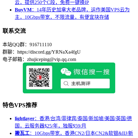
云，提供250个C段，免费一键换IP
BuyVM
：14年历史加拿大老品牌，运作美国VPS云为
主，10Gbps带宽，不限流量，有便宜块存储
联系交流
本站QQ群：916711110
群聊：https://discord.gg/YRNaXa4fgU
电子邮箱：zhujiceping@vip.qq.com
特色VPS推荐
lightlayer
：香港/台湾/菲律宾/泰国/新加坡/美国/英国/德
国，云服务器$25/年，独服$59/月
搬瓦工
：10Gbps带宽，香港CN2/日本CN2&软银&IIJ/新