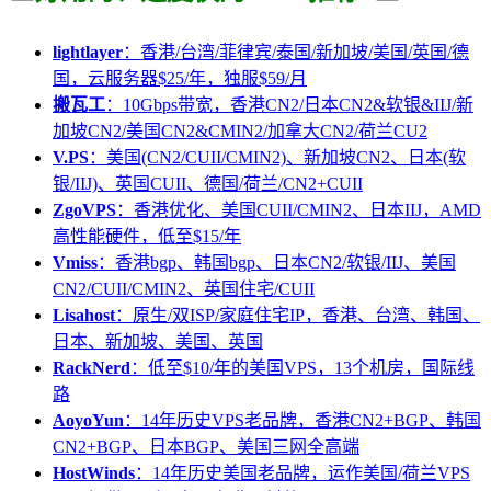
lightlayer
：香港/台湾/菲律宾/泰国/新加坡/美国/英国/德
国，云服务器$25/年，独服$59/月
搬瓦工
：10Gbps带宽，香港CN2/日本CN2&软银&IIJ/新
加坡CN2/美国CN2&CMIN2/加拿大CN2/荷兰CU2
V.PS
：美国(CN2/CUII/CMIN2)、新加坡CN2、日本(软
银/IIJ)、英国CUII、德国/荷兰/CN2+CUII
ZgoVPS
：香港优化、美国CUII/CMIN2、日本IIJ，AMD
高性能硬件，低至$15/年
Vmiss
：香港bgp、韩国bgp、日本CN2/软银/IIJ、美国
CN2/CUII/CMIN2、英国住宅/CUII
Lisahost
：原生/双ISP/家庭住宅IP，香港、台湾、韩国、
日本、新加坡、美国、英国
RackNerd
：低至$10/年的美国VPS，13个机房，国际线
路
AoyoYun
：14年历史VPS老品牌，香港CN2+BGP、韩国
CN2+BGP、日本BGP、美国三网全高端
HostWinds
：14年历史美国老品牌，运作美国/荷兰VPS