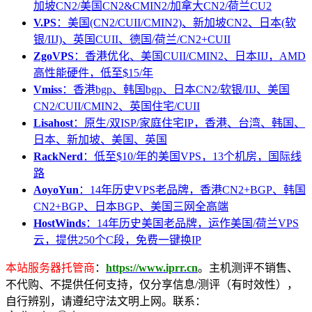
加坡CN2/美国CN2&CMIN2/加拿大CN2/荷兰CU2
V.PS
：美国(CN2/CUII/CMIN2)、新加坡CN2、日本(软
银/IIJ)、英国CUII、德国/荷兰/CN2+CUII
ZgoVPS
：香港优化、美国CUII/CMIN2、日本IIJ，AMD
高性能硬件，低至$15/年
Vmiss
：香港bgp、韩国bgp、日本CN2/软银/IIJ、美国
CN2/CUII/CMIN2、英国住宅/CUII
Lisahost
：原生/双ISP/家庭住宅IP，香港、台湾、韩国、
日本、新加坡、美国、英国
RackNerd
：低至$10/年的美国VPS，13个机房，国际线
路
AoyoYun
：14年历史VPS老品牌，香港CN2+BGP、韩国
CN2+BGP、日本BGP、美国三网全高端
HostWinds
：14年历史美国老品牌，运作美国/荷兰VPS
云，提供250个C段，免费一键换IP
本站服务器托管商
：
https://www.iprr.cn
。主机测评不销售、
不代购、不提供任何支持，仅分享信息/测评（有时效性），
自行辨别，请遵纪守法文明上网。联系：