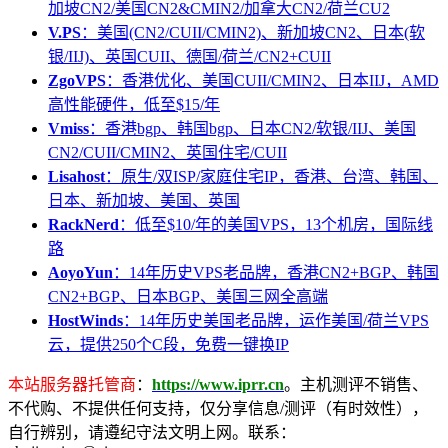
加坡CN2/美国CN2&CMIN2/加拿大CN2/荷兰CU2
V.PS
：美国(CN2/CUII/CMIN2)、新加坡CN2、日本(软
银/IIJ)、英国CUII、德国/荷兰/CN2+CUII
ZgoVPS
：香港优化、美国CUII/CMIN2、日本IIJ，AMD
高性能硬件，低至$15/年
Vmiss
：香港bgp、韩国bgp、日本CN2/软银/IIJ、美国
CN2/CUII/CMIN2、英国住宅/CUII
Lisahost
：原生/双ISP/家庭住宅IP，香港、台湾、韩国、
日本、新加坡、美国、英国
RackNerd
：低至$10/年的美国VPS，13个机房，国际线
路
AoyoYun
：14年历史VPS老品牌，香港CN2+BGP、韩国
CN2+BGP、日本BGP、美国三网全高端
HostWinds
：14年历史美国老品牌，运作美国/荷兰VPS
云，提供250个C段，免费一键换IP
本站服务器托管商
：
https://www.iprr.cn
。主机测评不销售、
不代购、不提供任何支持，仅分享信息/测评（有时效性），
自行辨别，请遵纪守法文明上网。联系：