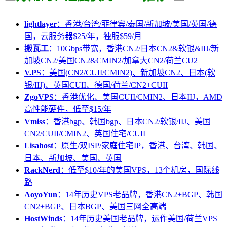
lightlayer
：香港/台湾/菲律宾/泰国/新加坡/美国/英国/德
国，云服务器$25/年，独服$59/月
搬瓦工
：10Gbps带宽，香港CN2/日本CN2&软银&IIJ/新
加坡CN2/美国CN2&CMIN2/加拿大CN2/荷兰CU2
V.PS
：美国(CN2/CUII/CMIN2)、新加坡CN2、日本(软
银/IIJ)、英国CUII、德国/荷兰/CN2+CUII
ZgoVPS
：香港优化、美国CUII/CMIN2、日本IIJ，AMD
高性能硬件，低至$15/年
Vmiss
：香港bgp、韩国bgp、日本CN2/软银/IIJ、美国
CN2/CUII/CMIN2、英国住宅/CUII
Lisahost
：原生/双ISP/家庭住宅IP，香港、台湾、韩国、
日本、新加坡、美国、英国
RackNerd
：低至$10/年的美国VPS，13个机房，国际线
路
AoyoYun
：14年历史VPS老品牌，香港CN2+BGP、韩国
CN2+BGP、日本BGP、美国三网全高端
HostWinds
：14年历史美国老品牌，运作美国/荷兰VPS