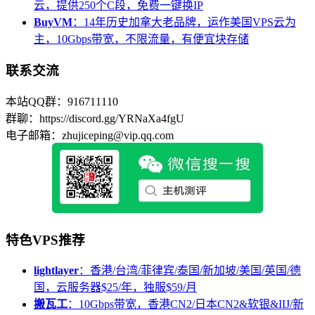
云，提供250个C段，免费一键换IP
BuyVM
：14年历史加拿大老品牌，运作美国VPS云为
主，10Gbps带宽，不限流量，有便宜块存储
联系交流
本站QQ群：916711110
群聊：https://discord.gg/YRNaXa4fgU
电子邮箱：zhujiceping@vip.qq.com
特色VPS推荐
lightlayer
：香港/台湾/菲律宾/泰国/新加坡/美国/英国/德
国，云服务器$25/年，独服$59/月
搬瓦工
：10Gbps带宽，香港CN2/日本CN2&软银&IIJ/新