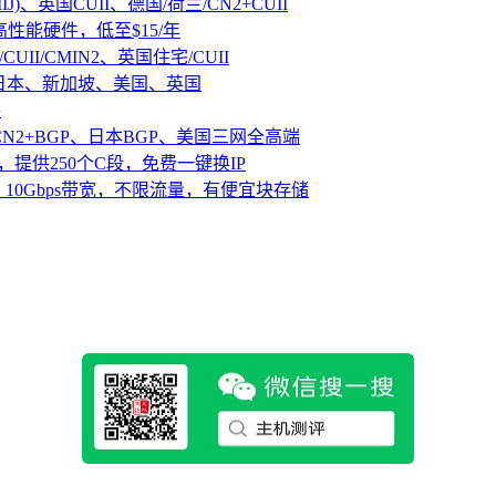
IJ)、英国CUII、德国/荷兰/CN2+CUII
D高性能硬件，低至$15/年
CUII/CMIN2、英国住宅/CUII
、日本、新加坡、美国、英国
路
CN2+BGP、日本BGP、美国三网全高端
，提供250个C段，免费一键换IP
10Gbps带宽，不限流量，有便宜块存储