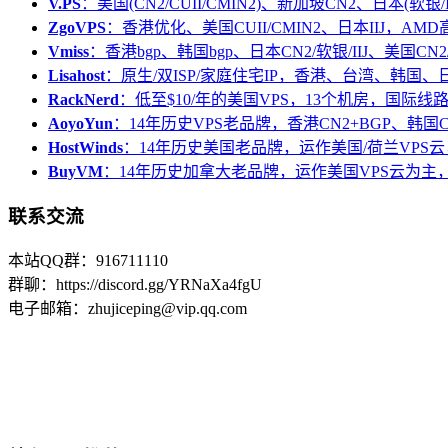
V.PS
：美国(CN2/CUII/CMIN2)、新加坡CN2、日本(软银/I
ZgoVPS
：香港优化、美国CUII/CMIN2、日本IIJ，AM
Vmiss
：香港bgp、韩国bgp、日本CN2/软银/IIJ、美国CN2/
Lisahost
：原生/双ISP/家庭住宅IP，香港、台湾、韩国
RackNerd
：低至$10/年的美国VPS，13个机房，国际线
AoyoYun
：14年历史VPS老品牌，香港CN2+BGP、韩国
HostWinds
：14年历史美国老品牌，运作美国/荷兰VPS云
BuyVM
：14年历史加拿大老品牌，运作美国VPS云为主，
联系交流
本站QQ群：916711110
群聊：https://discord.gg/YRNaXa4fgU
电子邮箱：zhujiceping@vip.qq.com