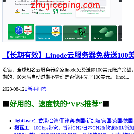
【长期有效】Linode云服务器免费送10
没错，全球知名云服务器商家linode免费送你100美元账
期的，60天后自动过期不管你是否使用完了100美元。 linod...
2023-08-12

新手问答
🟩
好用的、速度快的“VPS推荐”
🟩
lightlayer
：香港/台湾/菲律宾/泰国/新加坡/美国/英国/德国
搬瓦工
：10Gbps带宽，香港CN2/日本CN2&软银&IIJ/新加