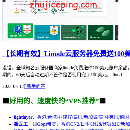
【长期有效】Linode云服务器免费送10
没错，全球知名云服务器商家linode免费送你100美元账
期的，60天后自动过期不管你是否使用完了100美元。 linod...
2023-08-12

新手问答
🟩
好用的、速度快的“VPS推荐”
🟩
lightlayer
：香港/台湾/菲律宾/泰国/新加坡/美国/英国/德国
搬瓦工
：10Gbps带宽，香港CN2/日本CN2&软银&IIJ/新加