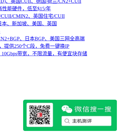
IJ)、英国CUII、德国/荷兰/CN2+CUII
D高性能硬件，低至$15/年
CUII/CMIN2、英国住宅/CUII
、日本、新加坡、美国、英国
路
CN2+BGP、日本BGP、美国三网全高端
，提供250个C段，免费一键换IP
10Gbps带宽，不限流量，有便宜块存储