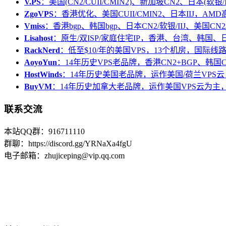
V.PS
：美国(CN2/CUII/CMIN2)、新加坡CN2、日本(软银/I
ZgoVPS
：香港优化、美国CUII/CMIN2、日本IIJ，AM
Vmiss
：香港bgp、韩国bgp、日本CN2/软银/IIJ、美国CN2/
Lisahost
：原生/双ISP/家庭住宅IP，香港、台湾、韩国
RackNerd
：低至$10/年的美国VPS，13个机房，国际线
AoyoYun
：14年历史VPS老品牌，香港CN2+BGP、韩国
HostWinds
：14年历史美国老品牌，运作美国/荷兰VPS云
BuyVM
：14年历史加拿大老品牌，运作美国VPS云为主，
联系交流
本站QQ群：916711110
群聊：https://discord.gg/YRNaXa4fgU
电子邮箱：zhujiceping@vip.qq.com