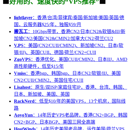
🟩
好用的、速度快的“VPS推荐”
🟩
lightlayer
：香港/台湾/菲律宾/泰国/新加坡/美国/英国/德
国，云服务器$25/年，独服$59/月
搬瓦工
：10Gbps带宽，香港CN2/日本CN2&软银&IIJ/新
加坡CN2/美国CN2&CMIN2/加拿大CN2/荷兰CU2
V.PS
：美国(CN2/CUII/CMIN2)、新加坡CN2、日本(软
银/IIJ)、英国CUII、德国/荷兰/CN2+CUII
ZgoVPS
：香港优化、美国CUII/CMIN2、日本IIJ，AMD
高性能硬件，低至$15/年
Vmiss
：香港bgp、韩国bgp、日本CN2/软银/IIJ、美国
CN2/CUII/CMIN2、英国住宅/CUII
Lisahost
：原生/双ISP/家庭住宅IP，香港、台湾、韩国、
日本、新加坡、美国、英国
RackNerd
：低至$10/年的美国VPS，13个机房，国际线
路
AoyoYun
：14年历史VPS老品牌，香港CN2+BGP、韩国
CN2+BGP、日本BGP、美国三网全高端
HostWinds
：14年历史美国老品牌，运作美国/荷兰VPS