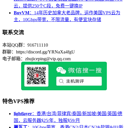
云，提供250个C段，免费一键换IP
BuyVM
：14年历史加拿大老品牌，运作美国VPS云为
主，10Gbps带宽，不限流量，有便宜块存储
联系交流
本站QQ群：916711110
群聊：https://discord.gg/YRNaXa4fgU
电子邮箱：zhujiceping@vip.qq.com
特色VPS推荐
lightlayer
：香港/台湾/菲律宾/泰国/新加坡/美国/英国/德
国，云服务器$25/年，独服$59/月
搬瓦工
：10Gbps带宽，香港CN2/日本CN2&软银&IIJ/新