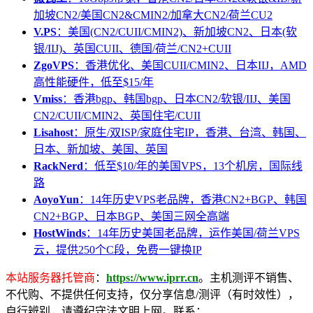
加坡CN2/美国CN2&CMIN2/加拿大CN2/荷兰CU2
V.PS
：美国(CN2/CUII/CMIN2)、新加坡CN2、日本(软
银/IIJ)、英国CUII、德国/荷兰/CN2+CUII
ZgoVPS
：香港优化、美国CUII/CMIN2、日本IIJ，AMD
高性能硬件，低至$15/年
Vmiss
：香港bgp、韩国bgp、日本CN2/软银/IIJ、美国
CN2/CUII/CMIN2、英国住宅/CUII
Lisahost
：原生/双ISP/家庭住宅IP，香港、台湾、韩国、
日本、新加坡、美国、英国
RackNerd
：低至$10/年的美国VPS，13个机房，国际线
路
AoyoYun
：14年历史VPS老品牌，香港CN2+BGP、韩国
CN2+BGP、日本BGP、美国三网全高端
HostWinds
：14年历史美国老品牌，运作美国/荷兰VPS
云，提供250个C段，免费一键换IP
本站服务器托管商
：
https://www.iprr.cn
。主机测评不销售、
不代购、不提供任何支持，仅分享信息/测评（有时效性），
自行辨别，请遵纪守法文明上网。联系：