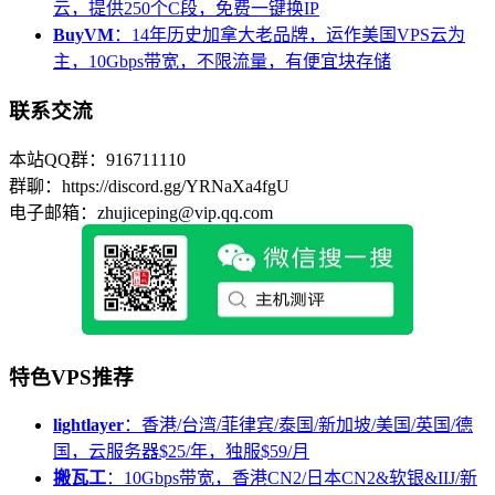
云，提供250个C段，免费一键换IP
BuyVM
：14年历史加拿大老品牌，运作美国VPS云为
主，10Gbps带宽，不限流量，有便宜块存储
联系交流
本站QQ群：916711110
群聊：https://discord.gg/YRNaXa4fgU
电子邮箱：zhujiceping@vip.qq.com
特色VPS推荐
lightlayer
：香港/台湾/菲律宾/泰国/新加坡/美国/英国/德
国，云服务器$25/年，独服$59/月
搬瓦工
：10Gbps带宽，香港CN2/日本CN2&软银&IIJ/新