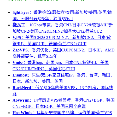
lightlayer
：香港/台湾/菲律宾/泰国/新加坡/美国/英国/德
国，云服务器$25/年，独服$59/月
搬瓦工
：10Gbps带宽，香港CN2/日本CN2&软银&IIJ/新
加坡CN2/美国CN2&CMIN2/加拿大CN2/荷兰CU2
V.PS
：美国(CN2/CUII/CMIN2)、新加坡CN2、日本(软
银/IIJ)、英国CUII、德国/荷兰/CN2+CUII
ZgoVPS
：香港优化、美国CUII/CMIN2、日本IIJ，AMD
高性能硬件，低至$15/年
Vmiss
：香港bgp、韩国bgp、日本CN2/软银/IIJ、美国
CN2/CUII/CMIN2、英国住宅/CUII
Lisahost
：原生/双ISP/家庭住宅IP，香港、台湾、韩国、
日本、新加坡、美国、英国
RackNerd
：低至$10/年的美国VPS，13个机房，国际线
路
AoyoYun
：14年历史VPS老品牌，香港CN2+BGP、韩国
CN2+BGP、日本BGP、美国三网全高端
HostWinds
：14年历史美国老品牌，运作美国/荷兰VPS