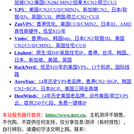
加坡CN2/美国CN2&CMIN2/加拿大CN2/荷兰CU2
V.PS
：美国(CN2/CUII/CMIN2)、新加坡CN2、日本(软
银/IIJ)、英国CUII、德国/荷兰/CN2+CUII
ZgoVPS
：香港优化、美国CUII/CMIN2、日本IIJ，AMD
高性能硬件，低至$15/年
Vmiss
：香港bgp、韩国bgp、日本CN2/软银/IIJ、美国
CN2/CUII/CMIN2、英国住宅/CUII
Lisahost
：原生/双ISP/家庭住宅IP，香港、台湾、韩国、
日本、新加坡、美国、英国
RackNerd
：低至$10/年的美国VPS，13个机房，国际线
路
AoyoYun
：14年历史VPS老品牌，香港CN2+BGP、韩国
CN2+BGP、日本BGP、美国三网全高端
HostWinds
：14年历史美国老品牌，运作美国/荷兰VPS
云，提供250个C段，免费一键换IP
本站服务器托管商
：
https://www.iprr.cn
。主机测评不销售、
不代购、不提供任何支持，仅分享信息/测评（有时效性），
自行辨别，请遵纪守法文明上网。联系：