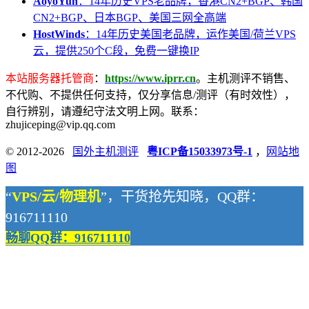
AoyoYun
：14年历史VPS老品牌，香港CN2+BGP、韩国
CN2+BGP、日本BGP、美国三网全高端
HostWinds
：14年历史美国老品牌，运作美国/荷兰VPS
云，提供250个C段，免费一键换IP
本站服务器托管商
：
https://www.iprr.cn
。主机测评不销售、
不代购、不提供任何支持，仅分享信息/测评（有时效性），
自行辨别，请遵纪守法文明上网。联系：
zhujiceping@vip.qq.com
© 2012-2026
国外主机测评
粤ICP备15033973号-1
，
网站地
图
“
VPS/云/物理机
”，干货抢先知晓，QQ群：
916711110
畅聊QQ群：916711110