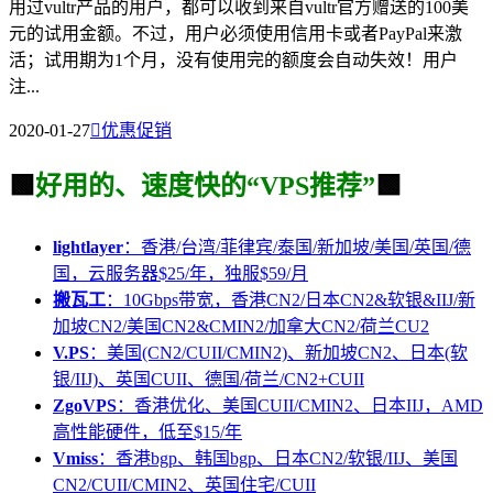
用过vultr产品的用户，都可以收到来自vultr官方赠送的100美
元的试用金额。不过，用户必须使用信用卡或者PayPal来激
活；试用期为1个月，没有使用完的额度会自动失效！用户
注...
2020-01-27

优惠促销
🟩
好用的、速度快的“VPS推荐”
🟩
lightlayer
：香港/台湾/菲律宾/泰国/新加坡/美国/英国/德
国，云服务器$25/年，独服$59/月
搬瓦工
：10Gbps带宽，香港CN2/日本CN2&软银&IIJ/新
加坡CN2/美国CN2&CMIN2/加拿大CN2/荷兰CU2
V.PS
：美国(CN2/CUII/CMIN2)、新加坡CN2、日本(软
银/IIJ)、英国CUII、德国/荷兰/CN2+CUII
ZgoVPS
：香港优化、美国CUII/CMIN2、日本IIJ，AMD
高性能硬件，低至$15/年
Vmiss
：香港bgp、韩国bgp、日本CN2/软银/IIJ、美国
CN2/CUII/CMIN2、英国住宅/CUII