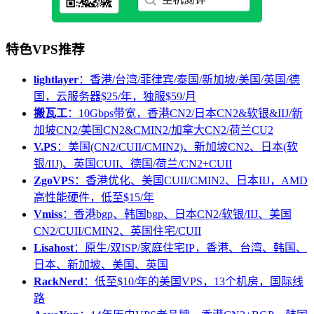
特色VPS推荐
lightlayer
：香港/台湾/菲律宾/泰国/新加坡/美国/英国/德
国，云服务器$25/年，独服$59/月
搬瓦工
：10Gbps带宽，香港CN2/日本CN2&软银&IIJ/新
加坡CN2/美国CN2&CMIN2/加拿大CN2/荷兰CU2
V.PS
：美国(CN2/CUII/CMIN2)、新加坡CN2、日本(软
银/IIJ)、英国CUII、德国/荷兰/CN2+CUII
ZgoVPS
：香港优化、美国CUII/CMIN2、日本IIJ，AMD
高性能硬件，低至$15/年
Vmiss
：香港bgp、韩国bgp、日本CN2/软银/IIJ、美国
CN2/CUII/CMIN2、英国住宅/CUII
Lisahost
：原生/双ISP/家庭住宅IP，香港、台湾、韩国、
日本、新加坡、美国、英国
RackNerd
：低至$10/年的美国VPS，13个机房，国际线
路