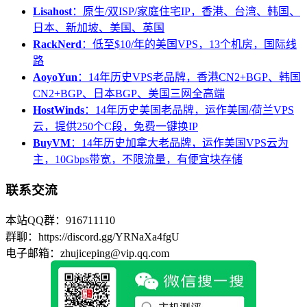
Lisahost
：原生/双ISP/家庭住宅IP，香港、台湾、韩国、
日本、新加坡、美国、英国
RackNerd
：低至$10/年的美国VPS，13个机房，国际线
路
AoyoYun
：14年历史VPS老品牌，香港CN2+BGP、韩国
CN2+BGP、日本BGP、美国三网全高端
HostWinds
：14年历史美国老品牌，运作美国/荷兰VPS
云，提供250个C段，免费一键换IP
BuyVM
：14年历史加拿大老品牌，运作美国VPS云为
主，10Gbps带宽，不限流量，有便宜块存储
联系交流
本站QQ群：916711110
群聊：https://discord.gg/YRNaXa4fgU
电子邮箱：zhujiceping@vip.qq.com