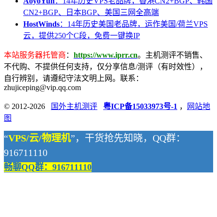
AoyoYun
：14年历史VPS老品牌，香港CN2+BGP、韩国
CN2+BGP、日本BGP、美国三网全高端
HostWinds
：14年历史美国老品牌，运作美国/荷兰VPS
云，提供250个C段，免费一键换IP
本站服务器托管商
：
https://www.iprr.cn
。主机测评不销售、
不代购、不提供任何支持，仅分享信息/测评（有时效性），
自行辨别，请遵纪守法文明上网。联系：
zhujiceping@vip.qq.com
© 2012-2026
国外主机测评
粤ICP备15033973号-1
，
网站地
图
“
VPS/云/物理机
”，干货抢先知晓，QQ群：
916711110
畅聊QQ群：916711110