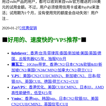
用过vultr产品的用户，都可以收到来自vultr官方赠送的100美
元的试用金额。不过，用户必须使用信用卡或者PayPal来激
活；试用期为1个月，没有使用完的额度会自动失效！用户
注...
2020-01-27

优惠促销
🟩
好用的、速度快的“VPS推荐”
🟩
lightlayer
：香港/台湾/菲律宾/泰国/新加坡/美国/英国/德
国，云服务器$25/年，独服$59/月
搬瓦工
：10Gbps带宽，香港CN2/日本CN2&软银&IIJ/新
加坡CN2/美国CN2&CMIN2/加拿大CN2/荷兰CU2
V.PS
：美国(CN2/CUII/CMIN2)、新加坡CN2、日本(软
银/IIJ)、英国CUII、德国/荷兰/CN2+CUII
ZgoVPS
：香港优化、美国CUII/CMIN2、日本IIJ，AMD
高性能硬件，低至$15/年
Vmiss
：香港bgp、韩国bgp、日本CN2/软银/IIJ、美国
CN2/CUII/CMIN2、英国住宅/CUII