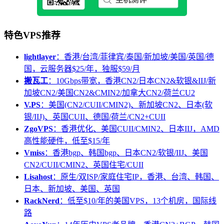
特色VPS推荐
lightlayer
：香港/台湾/菲律宾/泰国/新加坡/美国/英国/德
国，云服务器$25/年，独服$59/月
搬瓦工
：10Gbps带宽，香港CN2/日本CN2&软银&IIJ/新
加坡CN2/美国CN2&CMIN2/加拿大CN2/荷兰CU2
V.PS
：美国(CN2/CUII/CMIN2)、新加坡CN2、日本(软
银/IIJ)、英国CUII、德国/荷兰/CN2+CUII
ZgoVPS
：香港优化、美国CUII/CMIN2、日本IIJ，AMD
高性能硬件，低至$15/年
Vmiss
：香港bgp、韩国bgp、日本CN2/软银/IIJ、美国
CN2/CUII/CMIN2、英国住宅/CUII
Lisahost
：原生/双ISP/家庭住宅IP，香港、台湾、韩国、
日本、新加坡、美国、英国
RackNerd
：低至$10/年的美国VPS，13个机房，国际线
路