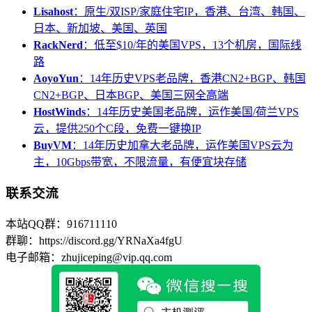
Lisahost
：原生/双ISP/家庭住宅IP，香港、台湾、韩国、
日本、新加坡、美国、英国
RackNerd
：低至$10/年的美国VPS，13个机房，国际线
路
AoyoYun
：14年历史VPS老品牌，香港CN2+BGP、韩国
CN2+BGP、日本BGP、美国三网全高端
HostWinds
：14年历史美国老品牌，运作美国/荷兰VPS
云，提供250个C段，免费一键换IP
BuyVM
：14年历史加拿大老品牌，运作美国VPS云为
主，10Gbps带宽，不限流量，有便宜块存储
联系交流
本站QQ群：916711110
群聊：https://discord.gg/YRNaXa4fgU
电子邮箱：zhujiceping@vip.qq.com