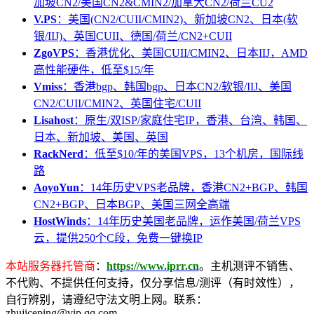
加坡CN2/美国CN2&CMIN2/加拿大CN2/荷兰CU2
V.PS
：美国(CN2/CUII/CMIN2)、新加坡CN2、日本(软
银/IIJ)、英国CUII、德国/荷兰/CN2+CUII
ZgoVPS
：香港优化、美国CUII/CMIN2、日本IIJ，AMD
高性能硬件，低至$15/年
Vmiss
：香港bgp、韩国bgp、日本CN2/软银/IIJ、美国
CN2/CUII/CMIN2、英国住宅/CUII
Lisahost
：原生/双ISP/家庭住宅IP，香港、台湾、韩国、
日本、新加坡、美国、英国
RackNerd
：低至$10/年的美国VPS，13个机房，国际线
路
AoyoYun
：14年历史VPS老品牌，香港CN2+BGP、韩国
CN2+BGP、日本BGP、美国三网全高端
HostWinds
：14年历史美国老品牌，运作美国/荷兰VPS
云，提供250个C段，免费一键换IP
本站服务器托管商
：
https://www.iprr.cn
。主机测评不销售、
不代购、不提供任何支持，仅分享信息/测评（有时效性），
自行辨别，请遵纪守法文明上网。联系：
zhujiceping@vip.qq.com