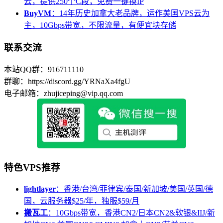
云，提供250个C段，免费一键换IP
BuyVM
：14年历史加拿大老品牌，运作美国VPS云为
主，10Gbps带宽，不限流量，有便宜块存储
联系交流
本站QQ群：916711110
群聊：https://discord.gg/YRNaXa4fgU
电子邮箱：zhujiceping@vip.qq.com
特色VPS推荐
lightlayer
：香港/台湾/菲律宾/泰国/新加坡/美国/英国/德
国，云服务器$25/年，独服$59/月
搬瓦工
：10Gbps带宽，香港CN2/日本CN2&软银&IIJ/新