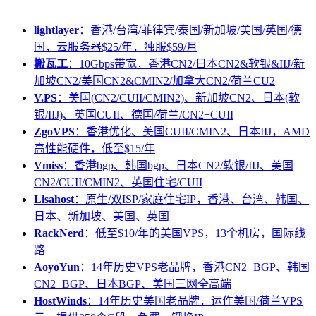
lightlayer
：香港/台湾/菲律宾/泰国/新加坡/美国/英国/德
国，云服务器$25/年，独服$59/月
搬瓦工
：10Gbps带宽，香港CN2/日本CN2&软银&IIJ/新
加坡CN2/美国CN2&CMIN2/加拿大CN2/荷兰CU2
V.PS
：美国(CN2/CUII/CMIN2)、新加坡CN2、日本(软
银/IIJ)、英国CUII、德国/荷兰/CN2+CUII
ZgoVPS
：香港优化、美国CUII/CMIN2、日本IIJ，AMD
高性能硬件，低至$15/年
Vmiss
：香港bgp、韩国bgp、日本CN2/软银/IIJ、美国
CN2/CUII/CMIN2、英国住宅/CUII
Lisahost
：原生/双ISP/家庭住宅IP，香港、台湾、韩国、
日本、新加坡、美国、英国
RackNerd
：低至$10/年的美国VPS，13个机房，国际线
路
AoyoYun
：14年历史VPS老品牌，香港CN2+BGP、韩国
CN2+BGP、日本BGP、美国三网全高端
HostWinds
：14年历史美国老品牌，运作美国/荷兰VPS