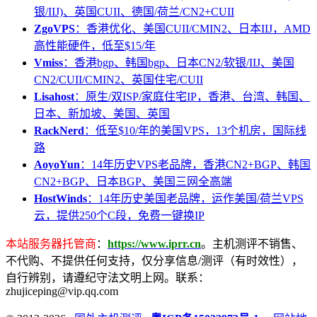
银/IIJ)、英国CUII、德国/荷兰/CN2+CUII
ZgoVPS
：香港优化、美国CUII/CMIN2、日本IIJ，AMD
高性能硬件，低至$15/年
Vmiss
：香港bgp、韩国bgp、日本CN2/软银/IIJ、美国
CN2/CUII/CMIN2、英国住宅/CUII
Lisahost
：原生/双ISP/家庭住宅IP，香港、台湾、韩国、
日本、新加坡、美国、英国
RackNerd
：低至$10/年的美国VPS，13个机房，国际线
路
AoyoYun
：14年历史VPS老品牌，香港CN2+BGP、韩国
CN2+BGP、日本BGP、美国三网全高端
HostWinds
：14年历史美国老品牌，运作美国/荷兰VPS
云，提供250个C段，免费一键换IP
本站服务器托管商
：
https://www.iprr.cn
。主机测评不销售、
不代购、不提供任何支持，仅分享信息/测评（有时效性），
自行辨别，请遵纪守法文明上网。联系：
zhujiceping@vip.qq.com