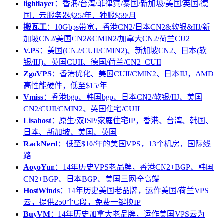
lightlayer
：香港/台湾/菲律宾/泰国/新加坡/美国/英国/德
国，云服务器$25/年，独服$59/月
搬瓦工
：10Gbps带宽，香港CN2/日本CN2&软银&IIJ/新
加坡CN2/美国CN2&CMIN2/加拿大CN2/荷兰CU2
V.PS
：美国(CN2/CUII/CMIN2)、新加坡CN2、日本(软
银/IIJ)、英国CUII、德国/荷兰/CN2+CUII
ZgoVPS
：香港优化、美国CUII/CMIN2、日本IIJ，AMD
高性能硬件，低至$15/年
Vmiss
：香港bgp、韩国bgp、日本CN2/软银/IIJ、美国
CN2/CUII/CMIN2、英国住宅/CUII
Lisahost
：原生/双ISP/家庭住宅IP，香港、台湾、韩国、
日本、新加坡、美国、英国
RackNerd
：低至$10/年的美国VPS，13个机房，国际线
路
AoyoYun
：14年历史VPS老品牌，香港CN2+BGP、韩国
CN2+BGP、日本BGP、美国三网全高端
HostWinds
：14年历史美国老品牌，运作美国/荷兰VPS
云，提供250个C段，免费一键换IP
BuyVM
：14年历史加拿大老品牌，运作美国VPS云为