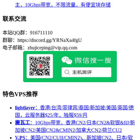
主，10Gbps带宽，不限流量，有便宜块存储
联系交流
本站QQ群：916711110
群聊：https://discord.gg/YRNaXa4fgU
电子邮箱：zhujiceping@vip.qq.com
特色VPS推荐
lightlayer
：香港/台湾/菲律宾/泰国/新加坡/美国/英国/德
国，云服务器$25/年，独服$59/月
搬瓦工
：10Gbps带宽，香港CN2/日本CN2&软银&IIJ/新
加坡CN2/美国CN2&CMIN2/加拿大CN2/荷兰CU2
V.PS
：美国(CN2/CUII/CMIN2)、新加坡CN2、日本(软