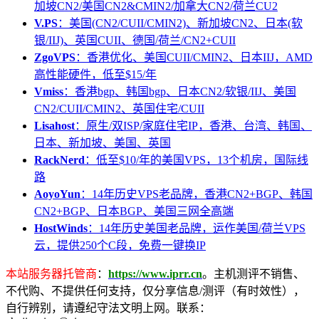
加坡CN2/美国CN2&CMIN2/加拿大CN2/荷兰CU2
V.PS
：美国(CN2/CUII/CMIN2)、新加坡CN2、日本(软
银/IIJ)、英国CUII、德国/荷兰/CN2+CUII
ZgoVPS
：香港优化、美国CUII/CMIN2、日本IIJ，AMD
高性能硬件，低至$15/年
Vmiss
：香港bgp、韩国bgp、日本CN2/软银/IIJ、美国
CN2/CUII/CMIN2、英国住宅/CUII
Lisahost
：原生/双ISP/家庭住宅IP，香港、台湾、韩国、
日本、新加坡、美国、英国
RackNerd
：低至$10/年的美国VPS，13个机房，国际线
路
AoyoYun
：14年历史VPS老品牌，香港CN2+BGP、韩国
CN2+BGP、日本BGP、美国三网全高端
HostWinds
：14年历史美国老品牌，运作美国/荷兰VPS
云，提供250个C段，免费一键换IP
本站服务器托管商
：
https://www.iprr.cn
。主机测评不销售、
不代购、不提供任何支持，仅分享信息/测评（有时效性），
自行辨别，请遵纪守法文明上网。联系：