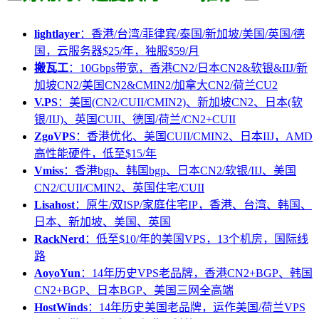
lightlayer
：香港/台湾/菲律宾/泰国/新加坡/美国/英国/德
国，云服务器$25/年，独服$59/月
搬瓦工
：10Gbps带宽，香港CN2/日本CN2&软银&IIJ/新
加坡CN2/美国CN2&CMIN2/加拿大CN2/荷兰CU2
V.PS
：美国(CN2/CUII/CMIN2)、新加坡CN2、日本(软
银/IIJ)、英国CUII、德国/荷兰/CN2+CUII
ZgoVPS
：香港优化、美国CUII/CMIN2、日本IIJ，AMD
高性能硬件，低至$15/年
Vmiss
：香港bgp、韩国bgp、日本CN2/软银/IIJ、美国
CN2/CUII/CMIN2、英国住宅/CUII
Lisahost
：原生/双ISP/家庭住宅IP，香港、台湾、韩国、
日本、新加坡、美国、英国
RackNerd
：低至$10/年的美国VPS，13个机房，国际线
路
AoyoYun
：14年历史VPS老品牌，香港CN2+BGP、韩国
CN2+BGP、日本BGP、美国三网全高端
HostWinds
：14年历史美国老品牌，运作美国/荷兰VPS