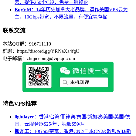
云，提供250个C段，免费一键换IP
BuyVM
：14年历史加拿大老品牌，运作美国VPS云为
主，10Gbps带宽，不限流量，有便宜块存储
联系交流
本站QQ群：916711110
群聊：https://discord.gg/YRNaXa4fgU
电子邮箱：zhujiceping@vip.qq.com
特色VPS推荐
lightlayer
：香港/台湾/菲律宾/泰国/新加坡/美国/英国/德
国，云服务器$25/年，独服$59/月
搬瓦工
：10Gbps带宽，香港CN2/日本CN2&软银&IIJ/新