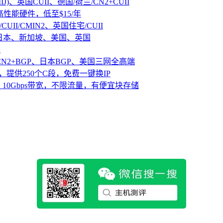
IJ)、英国CUII、德国/荷兰/CN2+CUII
D高性能硬件，低至$15/年
CUII/CMIN2、英国住宅/CUII
、日本、新加坡、美国、英国
路
CN2+BGP、日本BGP、美国三网全高端
，提供250个C段，免费一键换IP
10Gbps带宽，不限流量，有便宜块存储