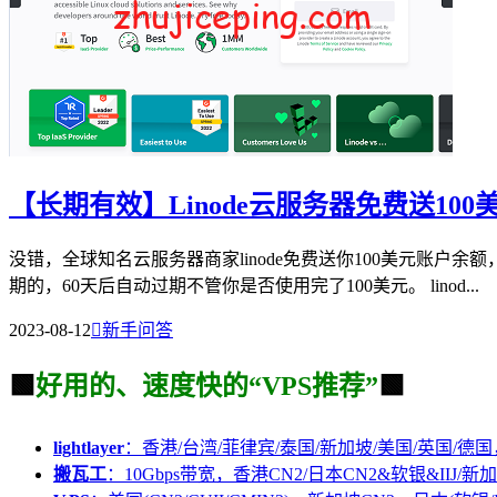
【长期有效】Linode云服务器免费送10
没错，全球知名云服务器商家linode免费送你100美元账
期的，60天后自动过期不管你是否使用完了100美元。 linod...
2023-08-12

新手问答
🟩
好用的、速度快的“VPS推荐”
🟩
lightlayer
：香港/台湾/菲律宾/泰国/新加坡/美国/英国/德国
搬瓦工
：10Gbps带宽，香港CN2/日本CN2&软银&IIJ/新加