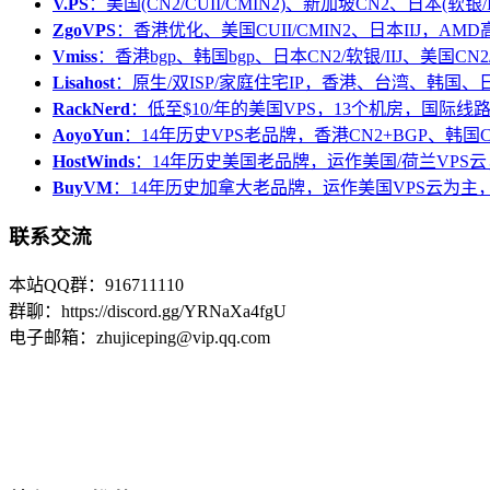
V.PS
：美国(CN2/CUII/CMIN2)、新加坡CN2、日本(软银/I
ZgoVPS
：香港优化、美国CUII/CMIN2、日本IIJ，AM
Vmiss
：香港bgp、韩国bgp、日本CN2/软银/IIJ、美国CN2/
Lisahost
：原生/双ISP/家庭住宅IP，香港、台湾、韩国
RackNerd
：低至$10/年的美国VPS，13个机房，国际线
AoyoYun
：14年历史VPS老品牌，香港CN2+BGP、韩国
HostWinds
：14年历史美国老品牌，运作美国/荷兰VPS云
BuyVM
：14年历史加拿大老品牌，运作美国VPS云为主，
联系交流
本站QQ群：916711110
群聊：https://discord.gg/YRNaXa4fgU
电子邮箱：zhujiceping@vip.qq.com