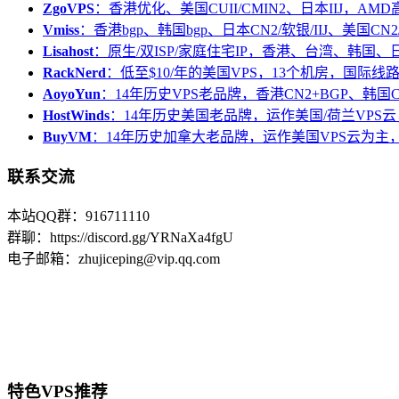
ZgoVPS
：香港优化、美国CUII/CMIN2、日本IIJ，AM
Vmiss
：香港bgp、韩国bgp、日本CN2/软银/IIJ、美国CN2/
Lisahost
：原生/双ISP/家庭住宅IP，香港、台湾、韩国
RackNerd
：低至$10/年的美国VPS，13个机房，国际线
AoyoYun
：14年历史VPS老品牌，香港CN2+BGP、韩国
HostWinds
：14年历史美国老品牌，运作美国/荷兰VPS云
BuyVM
：14年历史加拿大老品牌，运作美国VPS云为主，
联系交流
本站QQ群：916711110
群聊：https://discord.gg/YRNaXa4fgU
电子邮箱：zhujiceping@vip.qq.com
特色VPS推荐