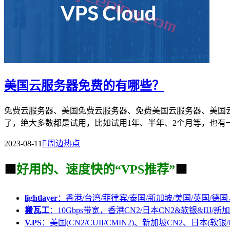
美国云服务器免费的有哪些？
免费云服务器、美国免费云服务器、免费美国云服务器、美国
了，绝大多数都是试用，比如试用1年、半年、2个月等，也有一
2023-08-11

周边热点
🟩
好用的、速度快的“VPS推荐”
🟩
lightlayer
：香港/台湾/菲律宾/泰国/新加坡/美国/英国/德国
搬瓦工
：10Gbps带宽，香港CN2/日本CN2&软银&IIJ/新加
V.PS
：美国(CN2/CUII/CMIN2)、新加坡CN2、日本(软银/I