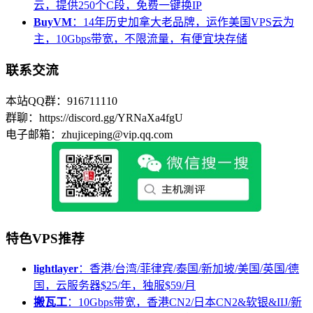
云，提供250个C段，免费一键换IP
BuyVM
：14年历史加拿大老品牌，运作美国VPS云为
主，10Gbps带宽，不限流量，有便宜块存储
联系交流
本站QQ群：916711110
群聊：https://discord.gg/YRNaXa4fgU
电子邮箱：zhujiceping@vip.qq.com
特色VPS推荐
lightlayer
：香港/台湾/菲律宾/泰国/新加坡/美国/英国/德
国，云服务器$25/年，独服$59/月
搬瓦工
：10Gbps带宽，香港CN2/日本CN2&软银&IIJ/新