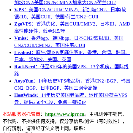
加坡CN2/美国CN2&CMIN2/加拿大CN2/荷兰CU2
V.PS
：美国(CN2/CUII/CMIN2)、新加坡CN2、日本(软
银/IIJ)、英国CUII、德国/荷兰/CN2+CUII
ZgoVPS
：香港优化、美国CUII/CMIN2、日本IIJ，AMD
高性能硬件，低至$15/年
Vmiss
：香港bgp、韩国bgp、日本CN2/软银/IIJ、美国
CN2/CUII/CMIN2、英国住宅/CUII
Lisahost
：原生/双ISP/家庭住宅IP，香港、台湾、韩国、
日本、新加坡、美国、英国
RackNerd
：低至$10/年的美国VPS，13个机房，国际线
路
AoyoYun
：14年历史VPS老品牌，香港CN2+BGP、韩国
CN2+BGP、日本BGP、美国三网全高端
HostWinds
：14年历史美国老品牌，运作美国/荷兰VPS
云，提供250个C段，免费一键换IP
本站服务器托管商
：
https://www.iprr.cn
。主机测评不销售、
不代购、不提供任何支持，仅分享信息/测评（有时效性），
自行辨别，请遵纪守法文明上网。联系：