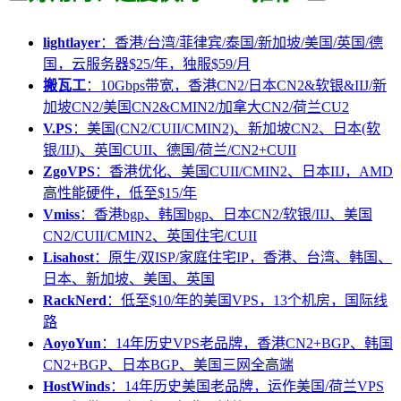
lightlayer
：香港/台湾/菲律宾/泰国/新加坡/美国/英国/德
国，云服务器$25/年，独服$59/月
搬瓦工
：10Gbps带宽，香港CN2/日本CN2&软银&IIJ/新
加坡CN2/美国CN2&CMIN2/加拿大CN2/荷兰CU2
V.PS
：美国(CN2/CUII/CMIN2)、新加坡CN2、日本(软
银/IIJ)、英国CUII、德国/荷兰/CN2+CUII
ZgoVPS
：香港优化、美国CUII/CMIN2、日本IIJ，AMD
高性能硬件，低至$15/年
Vmiss
：香港bgp、韩国bgp、日本CN2/软银/IIJ、美国
CN2/CUII/CMIN2、英国住宅/CUII
Lisahost
：原生/双ISP/家庭住宅IP，香港、台湾、韩国、
日本、新加坡、美国、英国
RackNerd
：低至$10/年的美国VPS，13个机房，国际线
路
AoyoYun
：14年历史VPS老品牌，香港CN2+BGP、韩国
CN2+BGP、日本BGP、美国三网全高端
HostWinds
：14年历史美国老品牌，运作美国/荷兰VPS