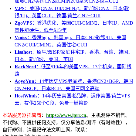
加坡CN2/美国CN2&CMIN2/加拿大CN2/荷兰CU2
V.PS
：美国(CN2/CUII/CMIN2)、新加坡CN2、日本(软
银/IIJ)、英国CUII、德国/荷兰/CN2+CUII
ZgoVPS
：香港优化、美国CUII/CMIN2、日本IIJ，AMD
高性能硬件，低至$15/年
Vmiss
：香港bgp、韩国bgp、日本CN2/软银/IIJ、美国
CN2/CUII/CMIN2、英国住宅/CUII
Lisahost
：原生/双ISP/家庭住宅IP，香港、台湾、韩国、
日本、新加坡、美国、英国
RackNerd
：低至$10/年的美国VPS，13个机房，国际线
路
AoyoYun
：14年历史VPS老品牌，香港CN2+BGP、韩国
CN2+BGP、日本BGP、美国三网全高端
HostWinds
：14年历史美国老品牌，运作美国/荷兰VPS
云，提供250个C段，免费一键换IP
本站服务器托管商
：
https://www.iprr.cn
。主机测评不销售、
不代购、不提供任何支持，仅分享信息/测评（有时效性），
自行辨别，请遵纪守法文明上网。联系：
zhujiceping@vip.qq.com