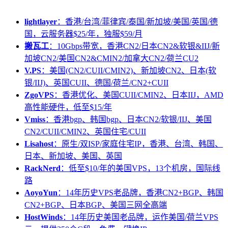
lightlayer
：香港/台湾/菲律宾/泰国/新加坡/美国/英国/德
国，云服务器$25/年，独服$59/月
搬瓦工
：10Gbps带宽，香港CN2/日本CN2&软银&IIJ/新
加坡CN2/美国CN2&CMIN2/加拿大CN2/荷兰CU2
V.PS
：美国(CN2/CUII/CMIN2)、新加坡CN2、日本(软
银/IIJ)、英国CUII、德国/荷兰/CN2+CUII
ZgoVPS
：香港优化、美国CUII/CMIN2、日本IIJ，AMD
高性能硬件，低至$15/年
Vmiss
：香港bgp、韩国bgp、日本CN2/软银/IIJ、美国
CN2/CUII/CMIN2、英国住宅/CUII
Lisahost
：原生/双ISP/家庭住宅IP，香港、台湾、韩国、
日本、新加坡、美国、英国
RackNerd
：低至$10/年的美国VPS，13个机房，国际线
路
AoyoYun
：14年历史VPS老品牌，香港CN2+BGP、韩国
CN2+BGP、日本BGP、美国三网全高端
HostWinds
：14年历史美国老品牌，运作美国/荷兰VPS