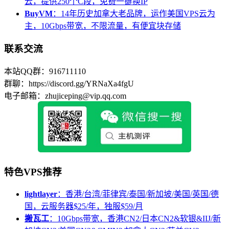
云，提供250个C段，免费一键换IP
BuyVM
：14年历史加拿大老品牌，运作美国VPS云为
主，10Gbps带宽，不限流量，有便宜块存储
联系交流
本站QQ群：916711110
群聊：https://discord.gg/YRNaXa4fgU
电子邮箱：zhujiceping@vip.qq.com
特色VPS推荐
lightlayer
：香港/台湾/菲律宾/泰国/新加坡/美国/英国/德
国，云服务器$25/年，独服$59/月
搬瓦工
：10Gbps带宽，香港CN2/日本CN2&软银&IIJ/新