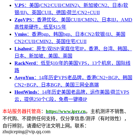
V.PS
：美国(CN2/CUII/CMIN2)、新加坡CN2、日本(软
银/IIJ)、英国CUII、德国/荷兰/CN2+CUII
ZgoVPS
：香港优化、美国CUII/CMIN2、日本IIJ，AMD
高性能硬件，低至$15/年
Vmiss
：香港bgp、韩国bgp、日本CN2/软银/IIJ、美国
CN2/CUII/CMIN2、英国住宅/CUII
Lisahost
：原生/双ISP/家庭住宅IP，香港、台湾、韩国、
日本、新加坡、美国、英国
RackNerd
：低至$10/年的美国VPS，13个机房，国际线
路
AoyoYun
：14年历史VPS老品牌，香港CN2+BGP、韩国
CN2+BGP、日本BGP、美国三网全高端
HostWinds
：14年历史美国老品牌，运作美国/荷兰VPS
云，提供250个C段，免费一键换IP
本站服务器托管商
：
https://www.iprr.cn
。主机测评不销售、
不代购、不提供任何支持，仅分享信息/测评（有时效性），
自行辨别，请遵纪守法文明上网。联系：
zhujiceping@vip.qq.com