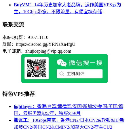
BuyVM
：14年历史加拿大老品牌，运作美国VPS云为
主，10Gbps带宽，不限流量，有便宜块存储
联系交流
本站QQ群：916711110
群聊：https://discord.gg/YRNaXa4fgU
电子邮箱：zhujiceping@vip.qq.com
特色VPS推荐
lightlayer
：香港/台湾/菲律宾/泰国/新加坡/美国/英国/德
国，云服务器$25/年，独服$59/月
搬瓦工
：10Gbps带宽，香港CN2/日本CN2&软银&IIJ/新
加坡CN2/美国CN2&CMIN2/加拿大CN2/荷兰CU2