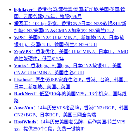
lightlayer
：香港/台湾/菲律宾/泰国/新加坡/美国/英国/德
国，云服务器$25/年，独服$59/月
搬瓦工
：10Gbps带宽，香港CN2/日本CN2&软银&IIJ/新
加坡CN2/美国CN2&CMIN2/加拿大CN2/荷兰CU2
V.PS
：美国(CN2/CUII/CMIN2)、新加坡CN2、日本(软
银/IIJ)、英国CUII、德国/荷兰/CN2+CUII
ZgoVPS
：香港优化、美国CUII/CMIN2、日本IIJ，AMD
高性能硬件，低至$15/年
Vmiss
：香港bgp、韩国bgp、日本CN2/软银/IIJ、美国
CN2/CUII/CMIN2、英国住宅/CUII
Lisahost
：原生/双ISP/家庭住宅IP，香港、台湾、韩国、
日本、新加坡、美国、英国
RackNerd
：低至$10/年的美国VPS，13个机房，国际线
路
AoyoYun
：14年历史VPS老品牌，香港CN2+BGP、韩国
CN2+BGP、日本BGP、美国三网全高端
HostWinds
：14年历史美国老品牌，运作美国/荷兰VPS
云，提供250个C段，免费一键换IP