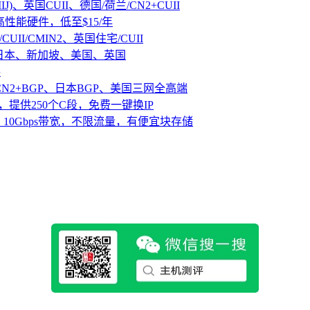
IJ)、英国CUII、德国/荷兰/CN2+CUII
D高性能硬件，低至$15/年
CUII/CMIN2、英国住宅/CUII
、日本、新加坡、美国、英国
路
CN2+BGP、日本BGP、美国三网全高端
，提供250个C段，免费一键换IP
10Gbps带宽，不限流量，有便宜块存储