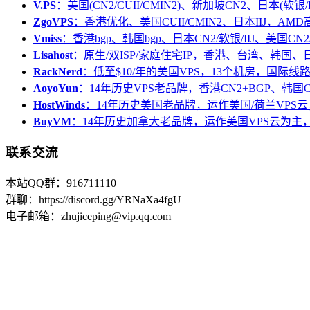
V.PS
：美国(CN2/CUII/CMIN2)、新加坡CN2、日本(软银/I
ZgoVPS
：香港优化、美国CUII/CMIN2、日本IIJ，AM
Vmiss
：香港bgp、韩国bgp、日本CN2/软银/IIJ、美国CN2/
Lisahost
：原生/双ISP/家庭住宅IP，香港、台湾、韩国
RackNerd
：低至$10/年的美国VPS，13个机房，国际线
AoyoYun
：14年历史VPS老品牌，香港CN2+BGP、韩国
HostWinds
：14年历史美国老品牌，运作美国/荷兰VPS云
BuyVM
：14年历史加拿大老品牌，运作美国VPS云为主，
联系交流
本站QQ群：916711110
群聊：https://discord.gg/YRNaXa4fgU
电子邮箱：zhujiceping@vip.qq.com