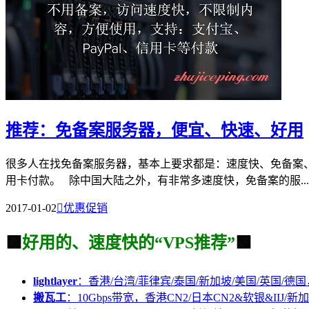
推荐：免备案服务器，便宜、快速、好用
很多人在找免备案服务器，基本上要求都是：速度快、免备案、
用卡付款。 除中国大陆之外，有非常多速度快，免备案的服...
2017-01-02

优惠促销
🟩
好用的、速度快的“VPS推荐”
🟩
lightlayer
：香港/台湾/菲律宾/泰国/新加坡/美国/英国/德国
搬瓦工
：10Gbps带宽，香港CN2/日本CN2&软银&IIJ/新加