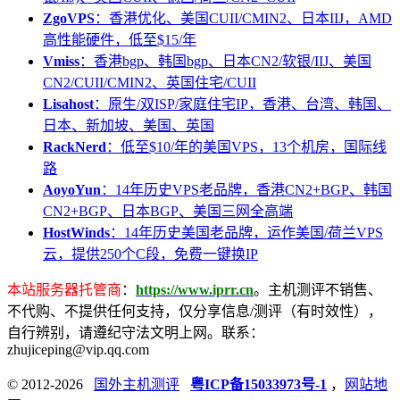
ZgoVPS
：香港优化、美国CUII/CMIN2、日本IIJ，AMD
高性能硬件，低至$15/年
Vmiss
：香港bgp、韩国bgp、日本CN2/软银/IIJ、美国
CN2/CUII/CMIN2、英国住宅/CUII
Lisahost
：原生/双ISP/家庭住宅IP，香港、台湾、韩国、
日本、新加坡、美国、英国
RackNerd
：低至$10/年的美国VPS，13个机房，国际线
路
AoyoYun
：14年历史VPS老品牌，香港CN2+BGP、韩国
CN2+BGP、日本BGP、美国三网全高端
HostWinds
：14年历史美国老品牌，运作美国/荷兰VPS
云，提供250个C段，免费一键换IP
本站服务器托管商
：
https://www.iprr.cn
。主机测评不销售、
不代购、不提供任何支持，仅分享信息/测评（有时效性），
自行辨别，请遵纪守法文明上网。联系：
zhujiceping@vip.qq.com
© 2012-2026
国外主机测评
粤ICP备15033973号-1
，
网站地