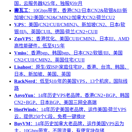
国，云服务器$25/年，独服$59/月
搬瓦工
：10Gbps带宽，香港CN2/日本CN2&软银&IIJ/新
加坡CN2/美国CN2&CMIN2/加拿大CN2/荷兰CU2
V.PS
：美国(CN2/CUII/CMIN2)、新加坡CN2、日本(软
银/IIJ)、英国CUII、德国/荷兰/CN2+CUII
ZgoVPS
：香港优化、美国CUII/CMIN2、日本IIJ，AMD
高性能硬件，低至$15/年
Vmiss
：香港bgp、韩国bgp、日本CN2/软银/IIJ、美国
CN2/CUII/CMIN2、英国住宅/CUII
Lisahost
：原生/双ISP/家庭住宅IP，香港、台湾、韩国、
日本、新加坡、美国、英国
RackNerd
：低至$10/年的美国VPS，13个机房，国际线
路
AoyoYun
：14年历史VPS老品牌，香港CN2+BGP、韩国
CN2+BGP、日本BGP、美国三网全高端
HostWinds
：14年历史美国老品牌，运作美国/荷兰VPS
云，提供250个C段，免费一键换IP
BuyVM
：14年历史加拿大老品牌，运作美国VPS云为
主，10Gbps带宽，不限流量，有便宜块存储