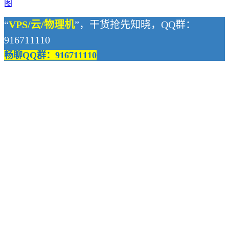
图
“
VPS/云/物理机
”，干货抢先知晓，QQ群：
916711110
畅聊QQ群：916711110