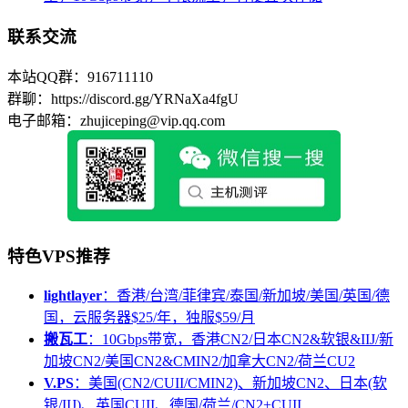
联系交流
本站QQ群：916711110
群聊：https://discord.gg/YRNaXa4fgU
电子邮箱：zhujiceping@vip.qq.com
特色VPS推荐
lightlayer
：香港/台湾/菲律宾/泰国/新加坡/美国/英国/德
国，云服务器$25/年，独服$59/月
搬瓦工
：10Gbps带宽，香港CN2/日本CN2&软银&IIJ/新
加坡CN2/美国CN2&CMIN2/加拿大CN2/荷兰CU2
V.PS
：美国(CN2/CUII/CMIN2)、新加坡CN2、日本(软
银/IIJ)、英国CUII、德国/荷兰/CN2+CUII