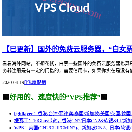
【已更新】国外的免费云服务器，“白女票
看看海外网站，不想花钱，白票一些国外的免费云服务器也算
务器注册是有一定的门槛的，需要信用卡，如果你实在是没有信用
2020-04-19

优惠促销
🟩
好用的、速度快的“VPS推荐”
🟩
lightlayer
：香港/台湾/菲律宾/泰国/新加坡/美国/英国/德国
搬瓦工
：10Gbps带宽，香港CN2/日本CN2&软银&IIJ/新加
V.PS
：美国(CN2/CUII/CMIN2)、新加坡CN2、日本(软银/I