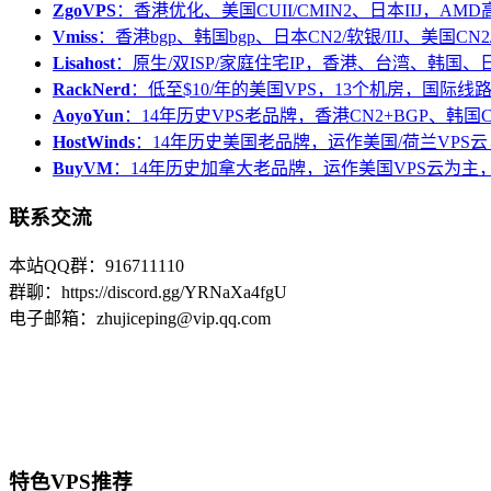
ZgoVPS
：香港优化、美国CUII/CMIN2、日本IIJ，AM
Vmiss
：香港bgp、韩国bgp、日本CN2/软银/IIJ、美国CN2/
Lisahost
：原生/双ISP/家庭住宅IP，香港、台湾、韩国
RackNerd
：低至$10/年的美国VPS，13个机房，国际线
AoyoYun
：14年历史VPS老品牌，香港CN2+BGP、韩国
HostWinds
：14年历史美国老品牌，运作美国/荷兰VPS云
BuyVM
：14年历史加拿大老品牌，运作美国VPS云为主，
联系交流
本站QQ群：916711110
群聊：https://discord.gg/YRNaXa4fgU
电子邮箱：zhujiceping@vip.qq.com
特色VPS推荐