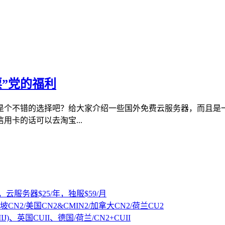
”党的福利
是个不错的选择吧？给大家介绍一些国外免费云服务器，而且是
卡的话可以去淘宝...
，云服务器$25/年，独服$59/月
坡CN2/美国CN2&CMIN2/加拿大CN2/荷兰CU2
IJ)、英国CUII、德国/荷兰/CN2+CUII