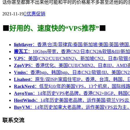
话你甚至都算不出来他可能和平时的价格差不多甚至还他妈的涨价了
2021-11-19

优惠促销
🟩
好用的、速度快的“VPS推荐”
🟩
lightlayer
：香港/台湾/菲律宾/泰国/新加坡/美国/英国/德国
搬瓦工
：10Gbps带宽，香港CN2/日本CN2&软银&IIJ/新加
V.PS
：美国(CN2/CUII/CMIN2)、新加坡CN2、日本(软银/I
ZgoVPS
：香港优化、美国CUII/CMIN2、日本IIJ，AM
Vmiss
：香港bgp、韩国bgp、日本CN2/软银/IIJ、美国CN2/
Lisahost
：原生/双ISP/家庭住宅IP，香港、台湾、韩国
RackNerd
：低至$10/年的美国VPS，13个机房，国际线
AoyoYun
：14年历史VPS老品牌，香港CN2+BGP、韩国
HostWinds
：14年历史美国老品牌，运作美国/荷兰VPS云
BuyVM
：14年历史加拿大老品牌，运作美国VPS云为主，
联系交流