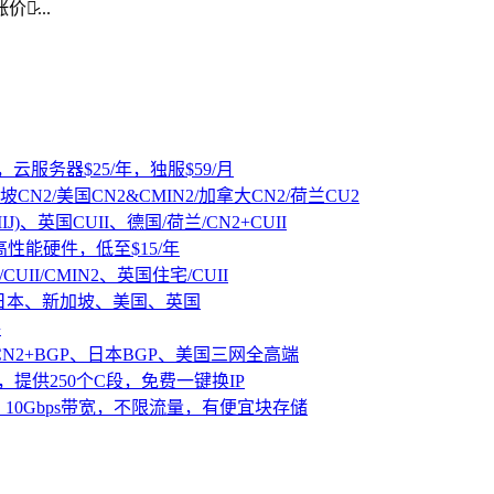
̷...
，云服务器$25/年，独服$59/月
坡CN2/美国CN2&CMIN2/加拿大CN2/荷兰CU2
IJ)、英国CUII、德国/荷兰/CN2+CUII
D高性能硬件，低至$15/年
CUII/CMIN2、英国住宅/CUII
、日本、新加坡、美国、英国
路
CN2+BGP、日本BGP、美国三网全高端
，提供250个C段，免费一键换IP
10Gbps带宽，不限流量，有便宜块存储