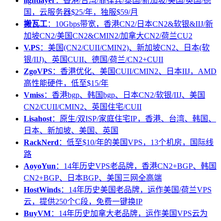
lightlayer
：香港/台湾/菲律宾/泰国/新加坡/美国/英国/德
国，云服务器$25/年，独服$59/月
搬瓦工
：10Gbps带宽，香港CN2/日本CN2&软银&IIJ/新
加坡CN2/美国CN2&CMIN2/加拿大CN2/荷兰CU2
V.PS
：美国(CN2/CUII/CMIN2)、新加坡CN2、日本(软
银/IIJ)、英国CUII、德国/荷兰/CN2+CUII
ZgoVPS
：香港优化、美国CUII/CMIN2、日本IIJ，AMD
高性能硬件，低至$15/年
Vmiss
：香港bgp、韩国bgp、日本CN2/软银/IIJ、美国
CN2/CUII/CMIN2、英国住宅/CUII
Lisahost
：原生/双ISP/家庭住宅IP，香港、台湾、韩国、
日本、新加坡、美国、英国
RackNerd
：低至$10/年的美国VPS，13个机房，国际线
路
AoyoYun
：14年历史VPS老品牌，香港CN2+BGP、韩国
CN2+BGP、日本BGP、美国三网全高端
HostWinds
：14年历史美国老品牌，运作美国/荷兰VPS
云，提供250个C段，免费一键换IP
BuyVM
：14年历史加拿大老品牌，运作美国VPS云为