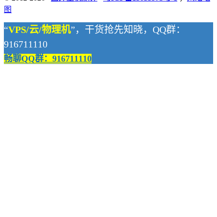
图
“
VPS/云/物理机
”，干货抢先知晓，QQ群：
916711110
畅聊QQ群：916711110