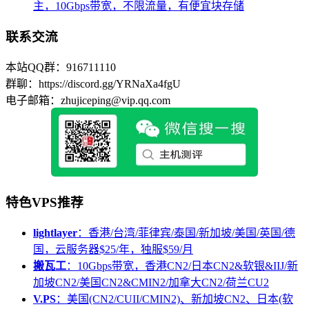
主，10Gbps带宽，不限流量，有便宜块存储
联系交流
本站QQ群：916711110
群聊：https://discord.gg/YRNaXa4fgU
电子邮箱：zhujiceping@vip.qq.com
特色VPS推荐
lightlayer
：香港/台湾/菲律宾/泰国/新加坡/美国/英国/德
国，云服务器$25/年，独服$59/月
搬瓦工
：10Gbps带宽，香港CN2/日本CN2&软银&IIJ/新
加坡CN2/美国CN2&CMIN2/加拿大CN2/荷兰CU2
V.PS
：美国(CN2/CUII/CMIN2)、新加坡CN2、日本(软