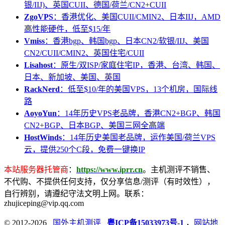
银/IIJ)、英国CUII、德国/荷兰/CN2+CUII
ZgoVPS
：香港优化、美国CUII/CMIN2、日本IIJ，AMD
高性能硬件，低至$15/年
Vmiss
：香港bgp、韩国bgp、日本CN2/软银/IIJ、美国
CN2/CUII/CMIN2、英国住宅/CUII
Lisahost
：原生/双ISP/家庭住宅IP，香港、台湾、韩国、
日本、新加坡、美国、英国
RackNerd
：低至$10/年的美国VPS，13个机房，国际线
路
AoyoYun
：14年历史VPS老品牌，香港CN2+BGP、韩国
CN2+BGP、日本BGP、美国三网全高端
HostWinds
：14年历史美国老品牌，运作美国/荷兰VPS
云，提供250个C段，免费一键换IP
本站服务器托管商
：
https://www.iprr.cn
。主机测评不销售、
不代购、不提供任何支持，仅分享信息/测评（有时效性），
自行辨别，请遵纪守法文明上网。联系：
zhujiceping@vip.qq.com
© 2012-2026
国外主机测评
粤ICP备15033973号-1
，
网站地