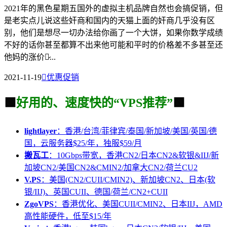
2021年的黑色星期五国外的虚拟主机品牌自然也会搞促销，但
是老实点儿说这些奸商和国内的天猫上面的奸商几乎没有区
别，他们是想尽一切办法给你画了一个大饼，如果你数学成绩
不好的话你甚至都算不出来他可能和平时的价格差不多甚至还
他妈的涨价了̷...
2021-11-19

优惠促销
🟩
好用的、速度快的“VPS推荐”
🟩
lightlayer
：香港/台湾/菲律宾/泰国/新加坡/美国/英国/德
国，云服务器$25/年，独服$59/月
搬瓦工
：10Gbps带宽，香港CN2/日本CN2&软银&IIJ/新
加坡CN2/美国CN2&CMIN2/加拿大CN2/荷兰CU2
V.PS
：美国(CN2/CUII/CMIN2)、新加坡CN2、日本(软
银/IIJ)、英国CUII、德国/荷兰/CN2+CUII
ZgoVPS
：香港优化、美国CUII/CMIN2、日本IIJ，AMD
高性能硬件，低至$15/年