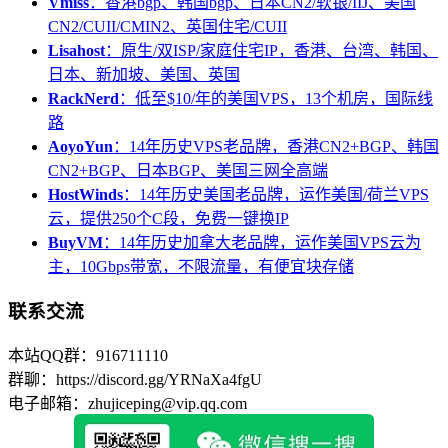
Vmiss
：香港bgp、韩国bgp、日本CN2/软银/IIJ、美国
CN2/CUII/CMIN2、英国住宅/CUII
Lisahost
：原生/双ISP/家庭住宅IP，香港、台湾、韩国、
日本、新加坡、美国、英国
RackNerd
：低至$10/年的美国VPS，13个机房，国际线
路
AoyoYun
：14年历史VPS老品牌，香港CN2+BGP、韩国
CN2+BGP、日本BGP、美国三网全高端
HostWinds
：14年历史美国老品牌，运作美国/荷兰VPS
云，提供250个C段，免费一键换IP
BuyVM
：14年历史加拿大老品牌，运作美国VPS云为
主，10Gbps带宽，不限流量，有便宜块存储
联系交流
本站QQ群：916711110
群聊：https://discord.gg/YRNaXa4fgU
电子邮箱：zhujiceping@vip.qq.com