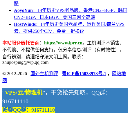
路
AoyoYun
：14年历史VPS老品牌，香港CN2+BGP、韩国
CN2+BGP、日本BGP、美国三网全高端
HostWinds
：14年历史美国老品牌，运作美国/荷兰VPS
云，提供250个C段，免费一键换IP
本站服务器托管商
：
https://www.iprr.cn
。主机测评不销售、
不代购、不提供任何支持，仅分享信息/测评（有时效性），
自行辨别，请遵纪守法文明上网。联系：
zhujiceping@vip.qq.com
© 2012-2026
国外主机测评
粤ICP备15033973号-1
，
网站地
图
“
VPS/云/物理机
”，干货抢先知晓，QQ群：
916711110
畅聊QQ群：916711110