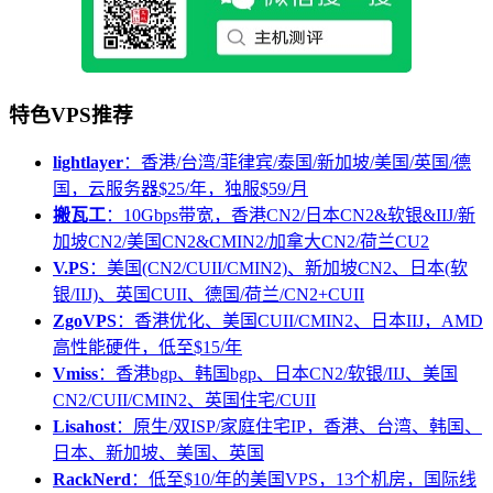
特色VPS推荐
lightlayer
：香港/台湾/菲律宾/泰国/新加坡/美国/英国/德
国，云服务器$25/年，独服$59/月
搬瓦工
：10Gbps带宽，香港CN2/日本CN2&软银&IIJ/新
加坡CN2/美国CN2&CMIN2/加拿大CN2/荷兰CU2
V.PS
：美国(CN2/CUII/CMIN2)、新加坡CN2、日本(软
银/IIJ)、英国CUII、德国/荷兰/CN2+CUII
ZgoVPS
：香港优化、美国CUII/CMIN2、日本IIJ，AMD
高性能硬件，低至$15/年
Vmiss
：香港bgp、韩国bgp、日本CN2/软银/IIJ、美国
CN2/CUII/CMIN2、英国住宅/CUII
Lisahost
：原生/双ISP/家庭住宅IP，香港、台湾、韩国、
日本、新加坡、美国、英国
RackNerd
：低至$10/年的美国VPS，13个机房，国际线