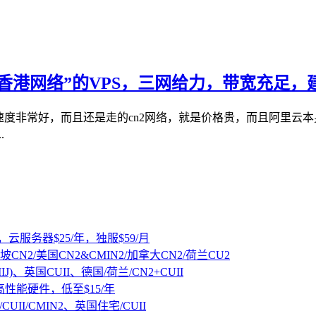
里云香港网络”的VPS，三网给力，带宽充足
速度非常好，而且还是走的cn2网络，就是价格贵，而且阿里云
.
，云服务器$25/年，独服$59/月
坡CN2/美国CN2&CMIN2/加拿大CN2/荷兰CU2
IJ)、英国CUII、德国/荷兰/CN2+CUII
D高性能硬件，低至$15/年
CUII/CMIN2、英国住宅/CUII