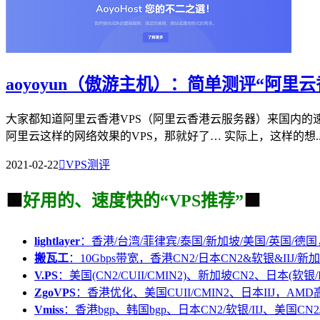
aoyoyun（傲游主机）：简单测评“阿
大家都知道阿里云香港VPS（阿里云香港云服务器）来国内的
阿里云这样的网络效果的VPS，那就好了… 实际上，这样的想..
2021-02-22

VPS测评
🟩
好用的、速度快的“VPS推荐”
🟩
lightlayer
：香港/台湾/菲律宾/泰国/新加坡/美国/英国/德国
搬瓦工
：10Gbps带宽，香港CN2/日本CN2&软银&IIJ/新加
V.PS
：美国(CN2/CUII/CMIN2)、新加坡CN2、日本(软银/I
ZgoVPS
：香港优化、美国CUII/CMIN2、日本IIJ，AM
Vmiss
：香港bgp、韩国bgp、日本CN2/软银/IIJ、美国CN2/