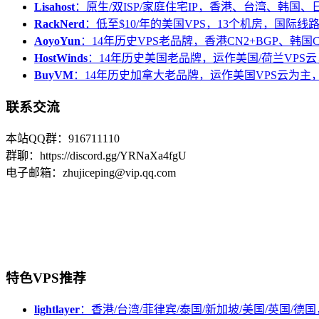
Lisahost
：原生/双ISP/家庭住宅IP，香港、台湾、韩国
RackNerd
：低至$10/年的美国VPS，13个机房，国际线
AoyoYun
：14年历史VPS老品牌，香港CN2+BGP、韩国
HostWinds
：14年历史美国老品牌，运作美国/荷兰VPS云
BuyVM
：14年历史加拿大老品牌，运作美国VPS云为主，
联系交流
本站QQ群：916711110
群聊：https://discord.gg/YRNaXa4fgU
电子邮箱：zhujiceping@vip.qq.com
特色VPS推荐
lightlayer
：香港/台湾/菲律宾/泰国/新加坡/美国/英国/德国