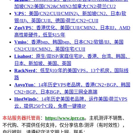
加坡CN2/美国CN2&CMIN2/加拿大CN2/荷兰CU2
V.PS
：美国(CN2/CUII/CMIN2)、新加坡CN2、日本(软
银/IIJ)、英国CUII、德国/荷兰/CN2+CUII
ZgoVPS
：香港优化、美国CUII/CMIN2、日本IIJ，AMD
高性能硬件，低至$15/年
Vmiss
：香港bgp、韩国bgp、日本CN2/软银/IIJ、美国
CN2/CUII/CMIN2、英国住宅/CUII
Lisahost
：原生/双ISP/家庭住宅IP，香港、台湾、韩国、
日本、新加坡、美国、英国
RackNerd
：低至$10/年的美国VPS，13个机房，国际线
路
AoyoYun
：14年历史VPS老品牌，香港CN2+BGP、韩国
CN2+BGP、日本BGP、美国三网全高端
HostWinds
：14年历史美国老品牌，运作美国/荷兰VPS
云，提供250个C段，免费一键换IP
本站服务器托管商
：
https://www.iprr.cn
。主机测评不销售、
不代购、不提供任何支持，仅分享信息/测评（有时效性），
自行辨别，请遵纪守法文明上网。联系：