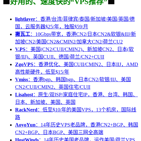
🟩
好用的、速度快的“VPS推荐”
🟩
lightlayer
：香港/台湾/菲律宾/泰国/新加坡/美国/英国/德
国，云服务器$25/年，独服$59/月
搬瓦工
：10Gbps带宽，香港CN2/日本CN2&软银&IIJ/新
加坡CN2/美国CN2&CMIN2/加拿大CN2/荷兰CU2
V.PS
：美国(CN2/CUII/CMIN2)、新加坡CN2、日本(软
银/IIJ)、英国CUII、德国/荷兰/CN2+CUII
ZgoVPS
：香港优化、美国CUII/CMIN2、日本IIJ，AMD
高性能硬件，低至$15/年
Vmiss
：香港bgp、韩国bgp、日本CN2/软银/IIJ、美国
CN2/CUII/CMIN2、英国住宅/CUII
Lisahost
：原生/双ISP/家庭住宅IP，香港、台湾、韩国、
日本、新加坡、美国、英国
RackNerd
：低至$10/年的美国VPS，13个机房，国际线
路
AoyoYun
：14年历史VPS老品牌，香港CN2+BGP、韩国
CN2+BGP、日本BGP、美国三网全高端
HostWinds
：14年历史美国老品牌，运作美国/荷兰VPS