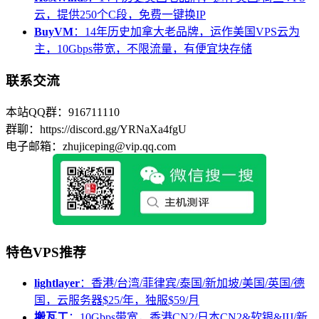
云，提供250个C段，免费一键换IP
BuyVM
：14年历史加拿大老品牌，运作美国VPS云为
主，10Gbps带宽，不限流量，有便宜块存储
联系交流
本站QQ群：916711110
群聊：https://discord.gg/YRNaXa4fgU
电子邮箱：zhujiceping@vip.qq.com
特色VPS推荐
lightlayer
：香港/台湾/菲律宾/泰国/新加坡/美国/英国/德
国，云服务器$25/年，独服$59/月
搬瓦工
：10Gbps带宽，香港CN2/日本CN2&软银&IIJ/新