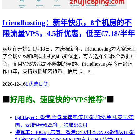
friendhosting：新年快乐，8个机房的不
限流量VPS，4.5折优惠，低至€7.18/半年
从现在开始到1月18日，为庆祝新年，friendhosting为大家送上
了全场VPS和虚拟主机的4.5折优惠，可以选择全球8个数据中
心，而且VPS等都是不限制流量的。friendhosting至今已经运
作11年，支持包括加密货币、信用卡、P...
2020-12-16

优惠促销
🟩
好用的、速度快的“VPS推荐”
🟩
lightlayer
：香港/台湾/菲律宾/泰国/新加坡/美国/英国/德
国，云服务器$25/年，独服$59/月
搬瓦工
：10Gbps带宽，香港CN2/日本CN2&软银&IIJ/新
加坡CN2/美国CN2&CMIN2/加拿大CN2/荷兰CU2