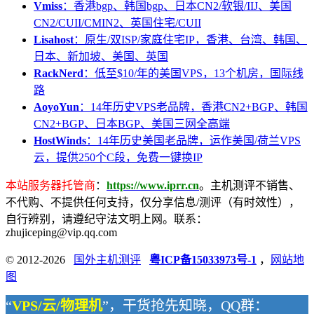
Vmiss
：香港bgp、韩国bgp、日本CN2/软银/IIJ、美国
CN2/CUII/CMIN2、英国住宅/CUII
Lisahost
：原生/双ISP/家庭住宅IP，香港、台湾、韩国、
日本、新加坡、美国、英国
RackNerd
：低至$10/年的美国VPS，13个机房，国际线
路
AoyoYun
：14年历史VPS老品牌，香港CN2+BGP、韩国
CN2+BGP、日本BGP、美国三网全高端
HostWinds
：14年历史美国老品牌，运作美国/荷兰VPS
云，提供250个C段，免费一键换IP
本站服务器托管商
：
https://www.iprr.cn
。主机测评不销售、
不代购、不提供任何支持，仅分享信息/测评（有时效性），
自行辨别，请遵纪守法文明上网。联系：
zhujiceping@vip.qq.com
© 2012-2026
国外主机测评
粤ICP备15033973号-1
，
网站地
图
“
VPS/云/物理机
”，干货抢先知晓，QQ群：