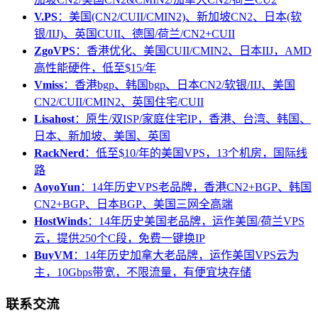
V.PS
：美国(CN2/CUII/CMIN2)、新加坡CN2、日本(软
银/IIJ)、英国CUII、德国/荷兰/CN2+CUII
ZgoVPS
：香港优化、美国CUII/CMIN2、日本IIJ，AMD
高性能硬件，低至$15/年
Vmiss
：香港bgp、韩国bgp、日本CN2/软银/IIJ、美国
CN2/CUII/CMIN2、英国住宅/CUII
Lisahost
：原生/双ISP/家庭住宅IP，香港、台湾、韩国、
日本、新加坡、美国、英国
RackNerd
：低至$10/年的美国VPS，13个机房，国际线
路
AoyoYun
：14年历史VPS老品牌，香港CN2+BGP、韩国
CN2+BGP、日本BGP、美国三网全高端
HostWinds
：14年历史美国老品牌，运作美国/荷兰VPS
云，提供250个C段，免费一键换IP
BuyVM
：14年历史加拿大老品牌，运作美国VPS云为
主，10Gbps带宽，不限流量，有便宜块存储
联系交流