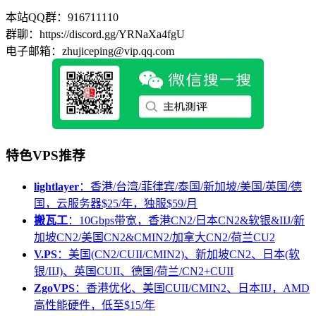
本站QQ群：916711110
群聊：https://discord.gg/YRNaXa4fgU
电子邮箱：zhujiceping@vip.qq.com
特色VPS推荐
lightlayer
：香港/台湾/菲律宾/泰国/新加坡/美国/英国/德
国，云服务器$25/年，独服$59/月
搬瓦工
：10Gbps带宽，香港CN2/日本CN2&软银&IIJ/新
加坡CN2/美国CN2&CMIN2/加拿大CN2/荷兰CU2
V.PS
：美国(CN2/CUII/CMIN2)、新加坡CN2、日本(软
银/IIJ)、英国CUII、德国/荷兰/CN2+CUII
ZgoVPS
：香港优化、美国CUII/CMIN2、日本IIJ，AMD
高性能硬件，低至$15/年