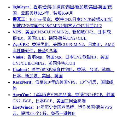
lightlayer
：香港/台湾/菲律宾/泰国/新加坡/美国/英国/德
国，云服务器$25/年，独服$59/月
搬瓦工
：10Gbps带宽，香港CN2/日本CN2&软银&IIJ/新
加坡CN2/美国CN2&CMIN2/加拿大CN2/荷兰CU2
V.PS
：美国(CN2/CUII/CMIN2)、新加坡CN2、日本(软
银/IIJ)、英国CUII、德国/荷兰/CN2+CUII
ZgoVPS
：香港优化、美国CUII/CMIN2、日本IIJ，AMD
高性能硬件，低至$15/年
Vmiss
：香港bgp、韩国bgp、日本CN2/软银/IIJ、美国
CN2/CUII/CMIN2、英国住宅/CUII
Lisahost
：原生/双ISP/家庭住宅IP，香港、台湾、韩国、
日本、新加坡、美国、英国
RackNerd
：低至$10/年的美国VPS，13个机房，国际线
路
AoyoYun
：14年历史VPS老品牌，香港CN2+BGP、韩国
CN2+BGP、日本BGP、美国三网全高端
HostWinds
：14年历史美国老品牌，运作美国/荷兰VPS
云，提供250个C段，免费一键换IP