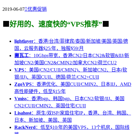
2019-06-07

优惠促销
🟩
好用的、速度快的“VPS推荐”
🟩
lightlayer
：香港/台湾/菲律宾/泰国/新加坡/美国/英国/德
国，云服务器$25/年，独服$59/月
搬瓦工
：10Gbps带宽，香港CN2/日本CN2&软银&IIJ/新
加坡CN2/美国CN2&CMIN2/加拿大CN2/荷兰CU2
V.PS
：美国(CN2/CUII/CMIN2)、新加坡CN2、日本(软
银/IIJ)、英国CUII、德国/荷兰/CN2+CUII
ZgoVPS
：香港优化、美国CUII/CMIN2、日本IIJ，AMD
高性能硬件，低至$15/年
Vmiss
：香港bgp、韩国bgp、日本CN2/软银/IIJ、美国
CN2/CUII/CMIN2、英国住宅/CUII
Lisahost
：原生/双ISP/家庭住宅IP，香港、台湾、韩国、
日本、新加坡、美国、英国
RackNerd
：低至$10/年的美国VPS，13个机房，国际线