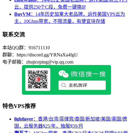
云，提供250个C段，免费一键换IP
BuyVM
：14年历史加拿大老品牌，运作美国VPS云为
主，10Gbps带宽，不限流量，有便宜块存储
联系交流
本站QQ群：916711110
群聊：https://discord.gg/YRNaXa4fgU
电子邮箱：zhujiceping@vip.qq.com
特色VPS推荐
lightlayer
：香港/台湾/菲律宾/泰国/新加坡/美国/英国/德
国，云服务器$25/年，独服$59/月