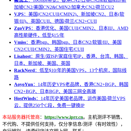
搬瓦工
：10Gbps带宽，香港CN2/日本CN2&软银&IIJ/新
加坡CN2/美国CN2&CMIN2/加拿大CN2/荷兰CU2
V.PS
：美国(CN2/CUII/CMIN2)、新加坡CN2、日本(软
银/IIJ)、英国CUII、德国/荷兰/CN2+CUII
ZgoVPS
：香港优化、美国CUII/CMIN2、日本IIJ，AMD
高性能硬件，低至$15/年
Vmiss
：香港bgp、韩国bgp、日本CN2/软银/IIJ、美国
CN2/CUII/CMIN2、英国住宅/CUII
Lisahost
：原生/双ISP/家庭住宅IP，香港、台湾、韩国、
日本、新加坡、美国、英国
RackNerd
：低至$10/年的美国VPS，13个机房，国际线
路
AoyoYun
：14年历史VPS老品牌，香港CN2+BGP、韩国
CN2+BGP、日本BGP、美国三网全高端
HostWinds
：14年历史美国老品牌，运作美国/荷兰VPS
云，提供250个C段，免费一键换IP
本站服务器托管商
：
https://www.iprr.cn
。主机测评不销售、
不代购、不提供任何支持，仅分享信息/测评（有时效性），