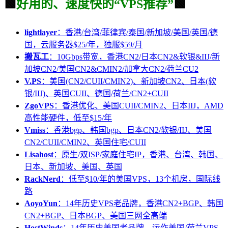
🟩
好用的、速度快的“VPS推荐”
🟩
lightlayer
：香港/台湾/菲律宾/泰国/新加坡/美国/英国/德
国，云服务器$25/年，独服$59/月
搬瓦工
：10Gbps带宽，香港CN2/日本CN2&软银&IIJ/新
加坡CN2/美国CN2&CMIN2/加拿大CN2/荷兰CU2
V.PS
：美国(CN2/CUII/CMIN2)、新加坡CN2、日本(软
银/IIJ)、英国CUII、德国/荷兰/CN2+CUII
ZgoVPS
：香港优化、美国CUII/CMIN2、日本IIJ，AMD
高性能硬件，低至$15/年
Vmiss
：香港bgp、韩国bgp、日本CN2/软银/IIJ、美国
CN2/CUII/CMIN2、英国住宅/CUII
Lisahost
：原生/双ISP/家庭住宅IP，香港、台湾、韩国、
日本、新加坡、美国、英国
RackNerd
：低至$10/年的美国VPS，13个机房，国际线
路
AoyoYun
：14年历史VPS老品牌，香港CN2+BGP、韩国
CN2+BGP、日本BGP、美国三网全高端
HostWinds
：14年历史美国老品牌，运作美国/荷兰VPS