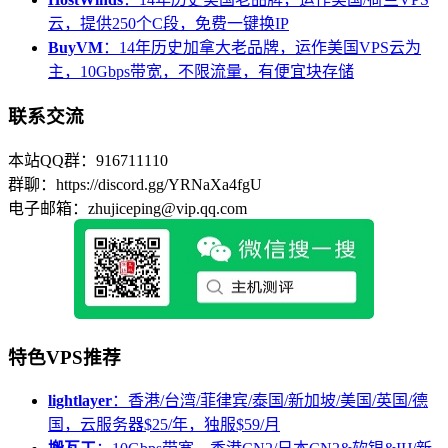
云，提供250个C段，免费一键换IP
BuyVM
：14年历史加拿大老品牌，运作美国VPS云为
主，10Gbps带宽，不限流量，有便宜块存储
联系交流
本站QQ群：916711110
群聊：https://discord.gg/YRNaXa4fgU
电子邮箱：zhujiceping@vip.qq.com
特色VPS推荐
lightlayer
：香港/台湾/菲律宾/泰国/新加坡/美国/英国/德
国，云服务器$25/年，独服$59/月