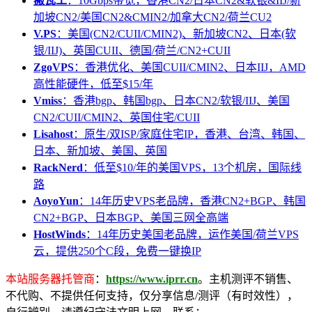
搬瓦工
：10Gbps带宽，香港CN2/日本CN2&软银&IIJ/新
加坡CN2/美国CN2&CMIN2/加拿大CN2/荷兰CU2
V.PS
：美国(CN2/CUII/CMIN2)、新加坡CN2、日本(软
银/IIJ)、英国CUII、德国/荷兰/CN2+CUII
ZgoVPS
：香港优化、美国CUII/CMIN2、日本IIJ，AMD
高性能硬件，低至$15/年
Vmiss
：香港bgp、韩国bgp、日本CN2/软银/IIJ、美国
CN2/CUII/CMIN2、英国住宅/CUII
Lisahost
：原生/双ISP/家庭住宅IP，香港、台湾、韩国、
日本、新加坡、美国、英国
RackNerd
：低至$10/年的美国VPS，13个机房，国际线
路
AoyoYun
：14年历史VPS老品牌，香港CN2+BGP、韩国
CN2+BGP、日本BGP、美国三网全高端
HostWinds
：14年历史美国老品牌，运作美国/荷兰VPS
云，提供250个C段，免费一键换IP
本站服务器托管商
：
https://www.iprr.cn
。主机测评不销售、
不代购、不提供任何支持，仅分享信息/测评（有时效性），