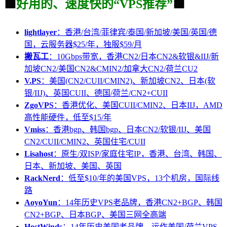
🟩
好用的、速度快的“VPS推荐”
🟩
lightlayer
：香港/台湾/菲律宾/泰国/新加坡/美国/英国/德
国，云服务器$25/年，独服$59/月
搬瓦工
：10Gbps带宽，香港CN2/日本CN2&软银&IIJ/新
加坡CN2/美国CN2&CMIN2/加拿大CN2/荷兰CU2
V.PS
：美国(CN2/CUII/CMIN2)、新加坡CN2、日本(软
银/IIJ)、英国CUII、德国/荷兰/CN2+CUII
ZgoVPS
：香港优化、美国CUII/CMIN2、日本IIJ，AMD
高性能硬件，低至$15/年
Vmiss
：香港bgp、韩国bgp、日本CN2/软银/IIJ、美国
CN2/CUII/CMIN2、英国住宅/CUII
Lisahost
：原生/双ISP/家庭住宅IP，香港、台湾、韩国、
日本、新加坡、美国、英国
RackNerd
：低至$10/年的美国VPS，13个机房，国际线
路
AoyoYun
：14年历史VPS老品牌，香港CN2+BGP、韩国
CN2+BGP、日本BGP、美国三网全高端
HostWinds
：14年历史美国老品牌，运作美国/荷兰VPS