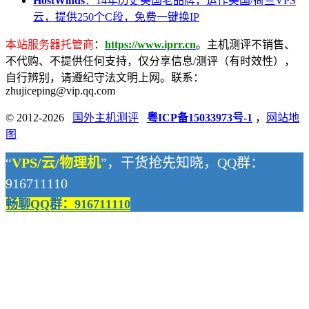
HostWinds
：14年历史美国老品牌，运作美国/荷兰VPS
云，提供250个C段，免费一键换IP
本站服务器托管商
：
https://www.iprr.cn
。主机测评不销售、
不代购、不提供任何支持，仅分享信息/测评（有时效性），
自行辨别，请遵纪守法文明上网。联系：
zhujiceping@vip.qq.com
© 2012-2026
国外主机测评
粤ICP备15033973号-1
，
网站地
图
“
VPS/云/物理机
”，干货抢先知晓，QQ群：
916711110
畅聊QQ群：916711110