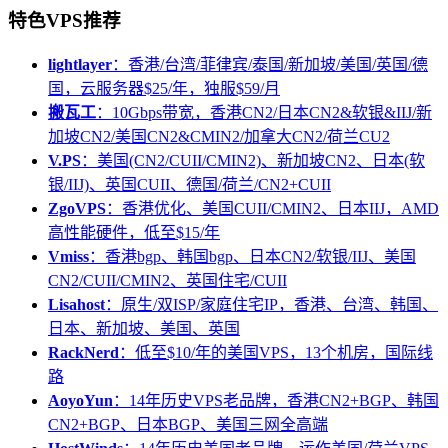
特色VPS推荐
lightlayer
：香港/台湾/菲律宾/泰国/新加坡/美国/英国/德
国，云服务器$25/年，独服$59/月
搬瓦工
：10Gbps带宽，香港CN2/日本CN2&软银&IIJ/新
加坡CN2/美国CN2&CMIN2/加拿大CN2/荷兰CU2
V.PS
：美国(CN2/CUII/CMIN2)、新加坡CN2、日本(软
银/IIJ)、英国CUII、德国/荷兰/CN2+CUII
ZgoVPS
：香港优化、美国CUII/CMIN2、日本IIJ，AMD
高性能硬件，低至$15/年
Vmiss
：香港bgp、韩国bgp、日本CN2/软银/IIJ、美国
CN2/CUII/CMIN2、英国住宅/CUII
Lisahost
：原生/双ISP/家庭住宅IP，香港、台湾、韩国、
日本、新加坡、美国、英国
RackNerd
：低至$10/年的美国VPS，13个机房，国际线
路
AoyoYun
：14年历史VPS老品牌，香港CN2+BGP、韩国
CN2+BGP、日本BGP、美国三网全高端