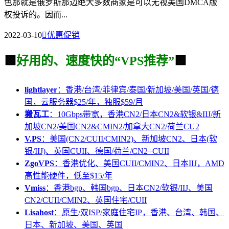
色那就是俄罗斯那边绝大多数商家是可以无视美国DMCA版
权投诉的。因而...
2022-03-10

优惠促销
🟩
好用的、速度快的“VPS推荐”
🟩
lightlayer
：香港/台湾/菲律宾/泰国/新加坡/美国/英国/德
国，云服务器$25/年，独服$59/月
搬瓦工
：10Gbps带宽，香港CN2/日本CN2&软银&IIJ/新
加坡CN2/美国CN2&CMIN2/加拿大CN2/荷兰CU2
V.PS
：美国(CN2/CUII/CMIN2)、新加坡CN2、日本(软
银/IIJ)、英国CUII、德国/荷兰/CN2+CUII
ZgoVPS
：香港优化、美国CUII/CMIN2、日本IIJ，AMD
高性能硬件，低至$15/年
Vmiss
：香港bgp、韩国bgp、日本CN2/软银/IIJ、美国
CN2/CUII/CMIN2、英国住宅/CUII
Lisahost
：原生/双ISP/家庭住宅IP，香港、台湾、韩国、
日本、新加坡、美国、英国