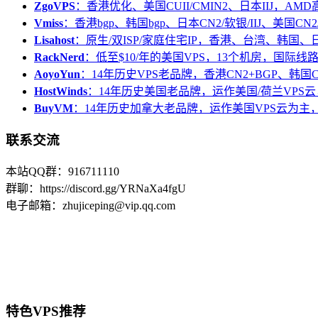
ZgoVPS
：香港优化、美国CUII/CMIN2、日本IIJ，AM
Vmiss
：香港bgp、韩国bgp、日本CN2/软银/IIJ、美国CN2/
Lisahost
：原生/双ISP/家庭住宅IP，香港、台湾、韩国
RackNerd
：低至$10/年的美国VPS，13个机房，国际线
AoyoYun
：14年历史VPS老品牌，香港CN2+BGP、韩国
HostWinds
：14年历史美国老品牌，运作美国/荷兰VPS云
BuyVM
：14年历史加拿大老品牌，运作美国VPS云为主，
联系交流
本站QQ群：916711110
群聊：https://discord.gg/YRNaXa4fgU
电子邮箱：zhujiceping@vip.qq.com
特色VPS推荐