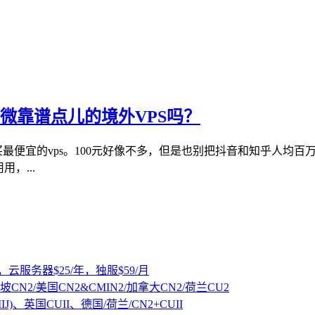
到稍微靠谱点儿的境外VPS吗？
钱买最便宜的vps。100元好像不多，但是也别把抖音和知乎人
，...
，云服务器$25/年，独服$59/月
坡CN2/美国CN2&CMIN2/加拿大CN2/荷兰CU2
IJ)、英国CUII、德国/荷兰/CN2+CUII