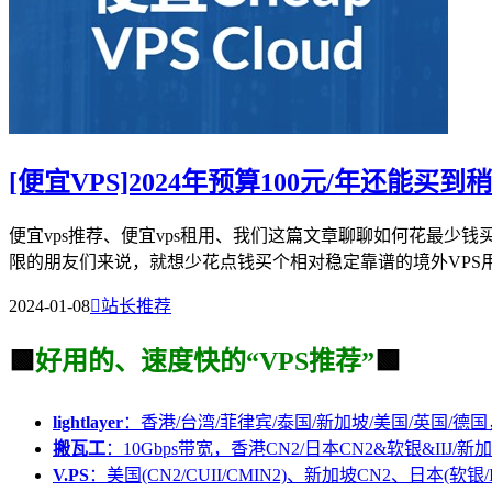
[便宜VPS]2024年预算100元/年还能买
便宜vps推荐、便宜vps租用、我们这篇文章聊聊如何花最少
限的朋友们来说，就想少花点钱买个相对稳定靠谱的境外VPS用用
2024-01-08

站长推荐
🟩
好用的、速度快的“VPS推荐”
🟩
lightlayer
：香港/台湾/菲律宾/泰国/新加坡/美国/英国/德国
搬瓦工
：10Gbps带宽，香港CN2/日本CN2&软银&IIJ/新加
V.PS
：美国(CN2/CUII/CMIN2)、新加坡CN2、日本(软银/I