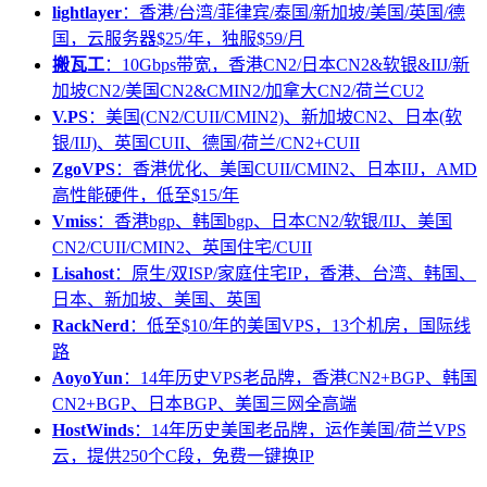
lightlayer
：香港/台湾/菲律宾/泰国/新加坡/美国/英国/德
国，云服务器$25/年，独服$59/月
搬瓦工
：10Gbps带宽，香港CN2/日本CN2&软银&IIJ/新
加坡CN2/美国CN2&CMIN2/加拿大CN2/荷兰CU2
V.PS
：美国(CN2/CUII/CMIN2)、新加坡CN2、日本(软
银/IIJ)、英国CUII、德国/荷兰/CN2+CUII
ZgoVPS
：香港优化、美国CUII/CMIN2、日本IIJ，AMD
高性能硬件，低至$15/年
Vmiss
：香港bgp、韩国bgp、日本CN2/软银/IIJ、美国
CN2/CUII/CMIN2、英国住宅/CUII
Lisahost
：原生/双ISP/家庭住宅IP，香港、台湾、韩国、
日本、新加坡、美国、英国
RackNerd
：低至$10/年的美国VPS，13个机房，国际线
路
AoyoYun
：14年历史VPS老品牌，香港CN2+BGP、韩国
CN2+BGP、日本BGP、美国三网全高端
HostWinds
：14年历史美国老品牌，运作美国/荷兰VPS
云，提供250个C段，免费一键换IP