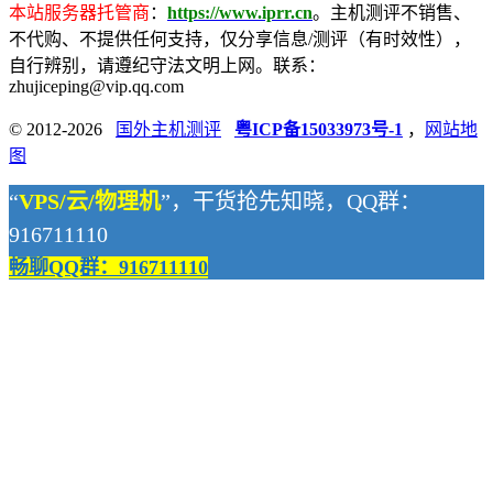
本站服务器托管商
：
https://www.iprr.cn
。主机测评不销售、
不代购、不提供任何支持，仅分享信息/测评（有时效性），
自行辨别，请遵纪守法文明上网。联系：
zhujiceping@vip.qq.com
© 2012-2026
国外主机测评
粤ICP备15033973号-1
，
网站地
图
“
VPS/云/物理机
”，干货抢先知晓，QQ群：
916711110
畅聊QQ群：916711110