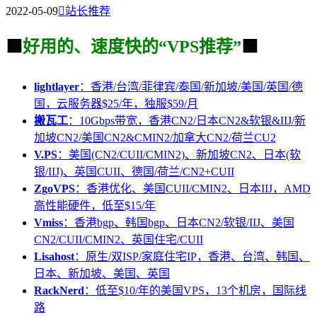
2022-05-09

站长推荐
🟩
好用的、速度快的“VPS推荐”
🟩
lightlayer
：香港/台湾/菲律宾/泰国/新加坡/美国/英国/德
国，云服务器$25/年，独服$59/月
搬瓦工
：10Gbps带宽，香港CN2/日本CN2&软银&IIJ/新
加坡CN2/美国CN2&CMIN2/加拿大CN2/荷兰CU2
V.PS
：美国(CN2/CUII/CMIN2)、新加坡CN2、日本(软
银/IIJ)、英国CUII、德国/荷兰/CN2+CUII
ZgoVPS
：香港优化、美国CUII/CMIN2、日本IIJ，AMD
高性能硬件，低至$15/年
Vmiss
：香港bgp、韩国bgp、日本CN2/软银/IIJ、美国
CN2/CUII/CMIN2、英国住宅/CUII
Lisahost
：原生/双ISP/家庭住宅IP，香港、台湾、韩国、
日本、新加坡、美国、英国
RackNerd
：低至$10/年的美国VPS，13个机房，国际线
路