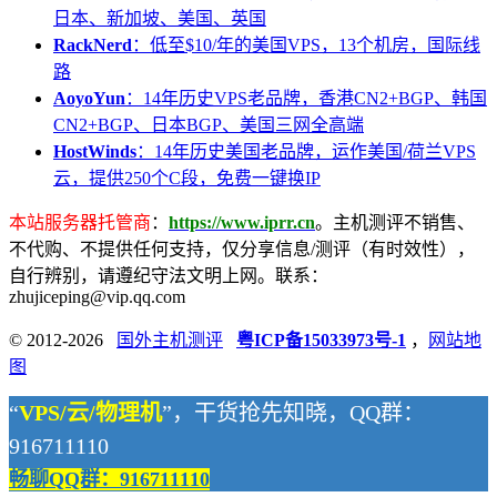
日本、新加坡、美国、英国
RackNerd
：低至$10/年的美国VPS，13个机房，国际线
路
AoyoYun
：14年历史VPS老品牌，香港CN2+BGP、韩国
CN2+BGP、日本BGP、美国三网全高端
HostWinds
：14年历史美国老品牌，运作美国/荷兰VPS
云，提供250个C段，免费一键换IP
本站服务器托管商
：
https://www.iprr.cn
。主机测评不销售、
不代购、不提供任何支持，仅分享信息/测评（有时效性），
自行辨别，请遵纪守法文明上网。联系：
zhujiceping@vip.qq.com
© 2012-2026
国外主机测评
粤ICP备15033973号-1
，
网站地
图
“
VPS/云/物理机
”，干货抢先知晓，QQ群：
916711110
畅聊QQ群：916711110