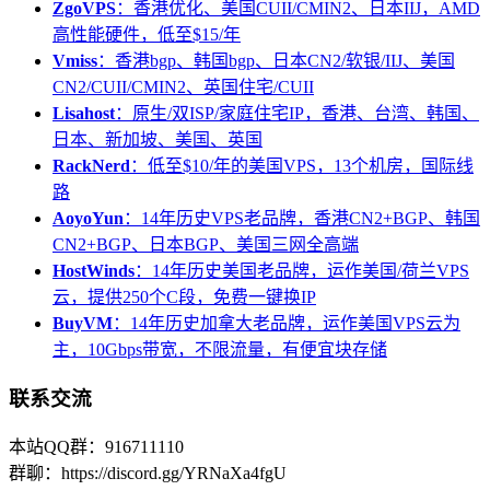
ZgoVPS
：香港优化、美国CUII/CMIN2、日本IIJ，AMD
高性能硬件，低至$15/年
Vmiss
：香港bgp、韩国bgp、日本CN2/软银/IIJ、美国
CN2/CUII/CMIN2、英国住宅/CUII
Lisahost
：原生/双ISP/家庭住宅IP，香港、台湾、韩国、
日本、新加坡、美国、英国
RackNerd
：低至$10/年的美国VPS，13个机房，国际线
路
AoyoYun
：14年历史VPS老品牌，香港CN2+BGP、韩国
CN2+BGP、日本BGP、美国三网全高端
HostWinds
：14年历史美国老品牌，运作美国/荷兰VPS
云，提供250个C段，免费一键换IP
BuyVM
：14年历史加拿大老品牌，运作美国VPS云为
主，10Gbps带宽，不限流量，有便宜块存储
联系交流
本站QQ群：916711110
群聊：https://discord.gg/YRNaXa4fgU