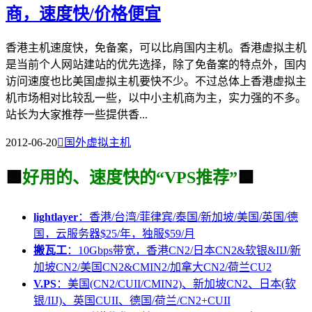
商，速度快/价格便宜
香港主机速度快，免备案，可以比肩国内主机。香港虚拟主机
是当前个人网站建站的优先选择，除了免备案的特点外，国内
访问速度也比美国虚拟主机要快不少。不过总体上香港虚拟主
机市场相对比较乱一些，以中小主机商为主，实力强的不多。
站长为大家推荐一些提供香...
2012-06-20

国外虚拟主机
🟩
好用的、速度快的“VPS推荐”
🟩
lightlayer
：香港/台湾/菲律宾/泰国/新加坡/美国/英国/德
国，云服务器$25/年，独服$59/月
搬瓦工
：10Gbps带宽，香港CN2/日本CN2&软银&IIJ/新
加坡CN2/美国CN2&CMIN2/加拿大CN2/荷兰CU2
V.PS
：美国(CN2/CUII/CMIN2)、新加坡CN2、日本(软
银/IIJ)、英国CUII、德国/荷兰/CN2+CUII