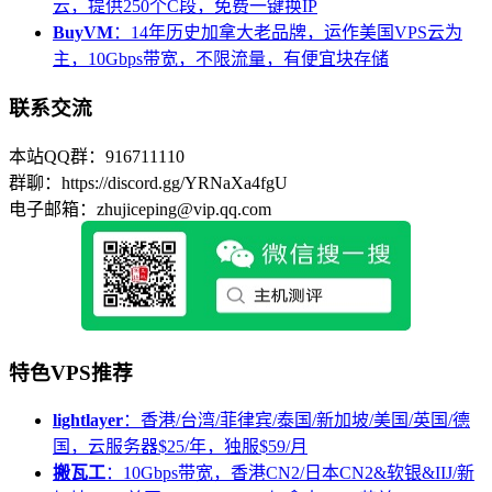
云，提供250个C段，免费一键换IP
BuyVM
：14年历史加拿大老品牌，运作美国VPS云为
主，10Gbps带宽，不限流量，有便宜块存储
联系交流
本站QQ群：916711110
群聊：https://discord.gg/YRNaXa4fgU
电子邮箱：zhujiceping@vip.qq.com
特色VPS推荐
lightlayer
：香港/台湾/菲律宾/泰国/新加坡/美国/英国/德
国，云服务器$25/年，独服$59/月
搬瓦工
：10Gbps带宽，香港CN2/日本CN2&软银&IIJ/新