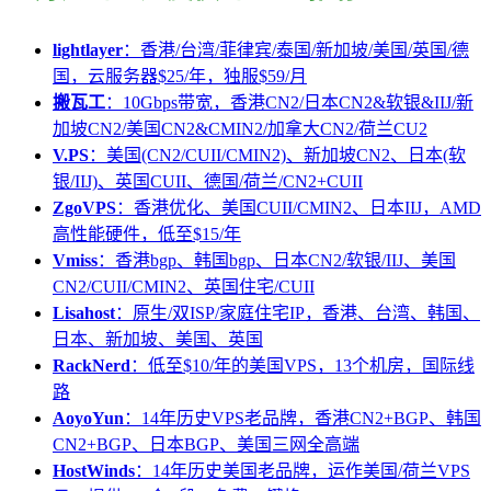
lightlayer
：香港/台湾/菲律宾/泰国/新加坡/美国/英国/德
国，云服务器$25/年，独服$59/月
搬瓦工
：10Gbps带宽，香港CN2/日本CN2&软银&IIJ/新
加坡CN2/美国CN2&CMIN2/加拿大CN2/荷兰CU2
V.PS
：美国(CN2/CUII/CMIN2)、新加坡CN2、日本(软
银/IIJ)、英国CUII、德国/荷兰/CN2+CUII
ZgoVPS
：香港优化、美国CUII/CMIN2、日本IIJ，AMD
高性能硬件，低至$15/年
Vmiss
：香港bgp、韩国bgp、日本CN2/软银/IIJ、美国
CN2/CUII/CMIN2、英国住宅/CUII
Lisahost
：原生/双ISP/家庭住宅IP，香港、台湾、韩国、
日本、新加坡、美国、英国
RackNerd
：低至$10/年的美国VPS，13个机房，国际线
路
AoyoYun
：14年历史VPS老品牌，香港CN2+BGP、韩国
CN2+BGP、日本BGP、美国三网全高端
HostWinds
：14年历史美国老品牌，运作美国/荷兰VPS