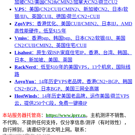
加坡CN2/美国CN2&CMIN2/加拿大CN2/荷兰CU2
V.PS
：美国(CN2/CUII/CMIN2)、新加坡CN2、日本(软
银/IIJ)、英国CUII、德国/荷兰/CN2+CUII
ZgoVPS
：香港优化、美国CUII/CMIN2、日本IIJ，AMD
高性能硬件，低至$15/年
Vmiss
：香港bgp、韩国bgp、日本CN2/软银/IIJ、美国
CN2/CUII/CMIN2、英国住宅/CUII
Lisahost
：原生/双ISP/家庭住宅IP，香港、台湾、韩国、
日本、新加坡、美国、英国
RackNerd
：低至$10/年的美国VPS，13个机房，国际线
路
AoyoYun
：14年历史VPS老品牌，香港CN2+BGP、韩国
CN2+BGP、日本BGP、美国三网全高端
HostWinds
：14年历史美国老品牌，运作美国/荷兰VPS
云，提供250个C段，免费一键换IP
本站服务器托管商
：
https://www.iprr.cn
。主机测评不销售、
不代购、不提供任何支持，仅分享信息/测评（有时效性），
自行辨别，请遵纪守法文明上网。联系：