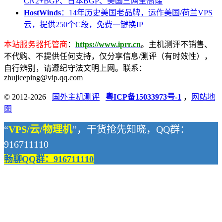
CN2+BGP、日本BGP、美国三网全高端
HostWinds
：14年历史美国老品牌，运作美国/荷兰VPS
云，提供250个C段，免费一键换IP
本站服务器托管商
：
https://www.iprr.cn
。主机测评不销售、
不代购、不提供任何支持，仅分享信息/测评（有时效性），
自行辨别，请遵纪守法文明上网。联系：
zhujiceping@vip.qq.com
© 2012-2026
国外主机测评
粤ICP备15033973号-1
，
网站地
图
“
VPS/云/物理机
”，干货抢先知晓，QQ群：
916711110
畅聊QQ群：916711110