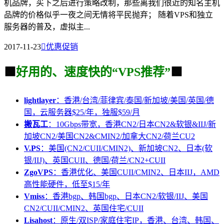
机品牌，买下之后进行策略改制，那些离我们很近的知名主机
品牌的价格似乎一夜之间无情将平民抛弃； 随着VPS和独立
服务器的普及，虚拟主...
2017-11-23

优惠促销
🟩
好用的、速度快的“VPS推荐”
🟩
lightlayer
：香港/台湾/菲律宾/泰国/新加坡/美国/英国/德
国，云服务器$25/年，独服$59/月
搬瓦工
：10Gbps带宽，香港CN2/日本CN2&软银&IIJ/新
加坡CN2/美国CN2&CMIN2/加拿大CN2/荷兰CU2
V.PS
：美国(CN2/CUII/CMIN2)、新加坡CN2、日本(软
银/IIJ)、英国CUII、德国/荷兰/CN2+CUII
ZgoVPS
：香港优化、美国CUII/CMIN2、日本IIJ，AMD
高性能硬件，低至$15/年
Vmiss
：香港bgp、韩国bgp、日本CN2/软银/IIJ、美国
CN2/CUII/CMIN2、英国住宅/CUII
Lisahost
：原生/双ISP/家庭住宅IP，香港、台湾、韩国、