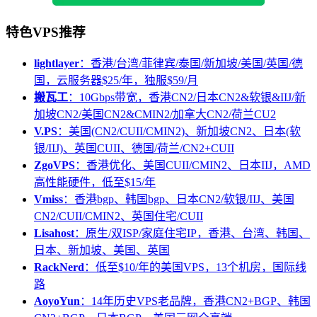
特色VPS推荐
lightlayer
：香港/台湾/菲律宾/泰国/新加坡/美国/英国/德
国，云服务器$25/年，独服$59/月
搬瓦工
：10Gbps带宽，香港CN2/日本CN2&软银&IIJ/新
加坡CN2/美国CN2&CMIN2/加拿大CN2/荷兰CU2
V.PS
：美国(CN2/CUII/CMIN2)、新加坡CN2、日本(软
银/IIJ)、英国CUII、德国/荷兰/CN2+CUII
ZgoVPS
：香港优化、美国CUII/CMIN2、日本IIJ，AMD
高性能硬件，低至$15/年
Vmiss
：香港bgp、韩国bgp、日本CN2/软银/IIJ、美国
CN2/CUII/CMIN2、英国住宅/CUII
Lisahost
：原生/双ISP/家庭住宅IP，香港、台湾、韩国、
日本、新加坡、美国、英国
RackNerd
：低至$10/年的美国VPS，13个机房，国际线
路
AoyoYun
：14年历史VPS老品牌，香港CN2+BGP、韩国