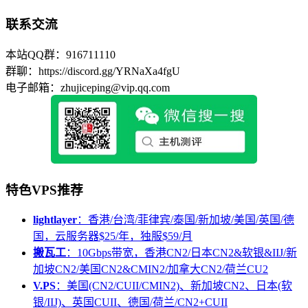
联系交流
本站QQ群：916711110
群聊：https://discord.gg/YRNaXa4fgU
电子邮箱：zhujiceping@vip.qq.com
特色VPS推荐
lightlayer
：香港/台湾/菲律宾/泰国/新加坡/美国/英国/德
国，云服务器$25/年，独服$59/月
搬瓦工
：10Gbps带宽，香港CN2/日本CN2&软银&IIJ/新
加坡CN2/美国CN2&CMIN2/加拿大CN2/荷兰CU2
V.PS
：美国(CN2/CUII/CMIN2)、新加坡CN2、日本(软
银/IIJ)、英国CUII、德国/荷兰/CN2+CUII