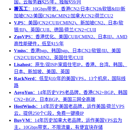
国，云服务器$25/年，独服$59/月
搬瓦工
：10Gbps带宽，香港CN2/日本CN2&软银&IIJ/新
加坡CN2/美国CN2&CMIN2/加拿大CN2/荷兰CU2
V.PS
：美国(CN2/CUII/CMIN2)、新加坡CN2、日本(软
银/IIJ)、英国CUII、德国/荷兰/CN2+CUII
ZgoVPS
：香港优化、美国CUII/CMIN2、日本IIJ，AMD
高性能硬件，低至$15/年
Vmiss
：香港bgp、韩国bgp、日本CN2/软银/IIJ、美国
CN2/CUII/CMIN2、英国住宅/CUII
Lisahost
：原生/双ISP/家庭住宅IP，香港、台湾、韩国、
日本、新加坡、美国、英国
RackNerd
：低至$10/年的美国VPS，13个机房，国际线
路
AoyoYun
：14年历史VPS老品牌，香港CN2+BGP、韩国
CN2+BGP、日本BGP、美国三网全高端
HostWinds
：14年历史美国老品牌，运作美国/荷兰VPS
云，提供250个C段，免费一键换IP
BuyVM
：14年历史加拿大老品牌，运作美国VPS云为
主，10Gbps带宽，不限流量，有便宜块存储