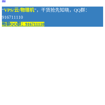
图
“
VPS/云/物理机
”，干货抢先知晓，QQ群：
916711110
畅聊QQ群：916711110