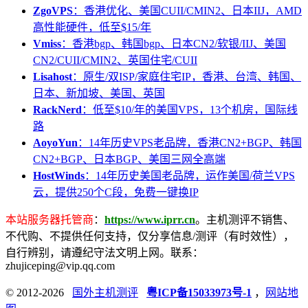
ZgoVPS
：香港优化、美国CUII/CMIN2、日本IIJ，AMD
高性能硬件，低至$15/年
Vmiss
：香港bgp、韩国bgp、日本CN2/软银/IIJ、美国
CN2/CUII/CMIN2、英国住宅/CUII
Lisahost
：原生/双ISP/家庭住宅IP，香港、台湾、韩国、
日本、新加坡、美国、英国
RackNerd
：低至$10/年的美国VPS，13个机房，国际线
路
AoyoYun
：14年历史VPS老品牌，香港CN2+BGP、韩国
CN2+BGP、日本BGP、美国三网全高端
HostWinds
：14年历史美国老品牌，运作美国/荷兰VPS
云，提供250个C段，免费一键换IP
本站服务器托管商
：
https://www.iprr.cn
。主机测评不销售、
不代购、不提供任何支持，仅分享信息/测评（有时效性），
自行辨别，请遵纪守法文明上网。联系：
zhujiceping@vip.qq.com
© 2012-2026
国外主机测评
粤ICP备15033973号-1
，
网站地