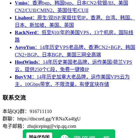
Vmiss
：香港bgp、韩国bgp、日本CN2/软银/IIJ、美国
CN2/CUII/CMIN2、英国住宅/CUII
Lisahost
：原生/双ISP/家庭住宅IP，香港、台湾、韩国、
日本、新加坡、美国、英国
RackNerd
：低至$10/年的美国VPS，13个机房，国际线
路
AoyoYun
：14年历史VPS老品牌，香港CN2+BGP、韩国
CN2+BGP、日本BGP、美国三网全高端
HostWinds
：14年历史美国老品牌，运作美国/荷兰VPS
云，提供250个C段，免费一键换IP
BuyVM
：14年历史加拿大老品牌，运作美国VPS云为
主，10Gbps带宽，不限流量，有便宜块存储
联系交流
本站QQ群：916711110
群聊：https://discord.gg/YRNaXa4fgU
电子邮箱：zhujiceping@vip.qq.com