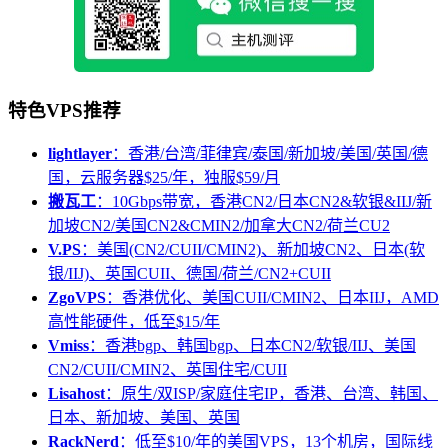
特色VPS推荐
lightlayer
：香港/台湾/菲律宾/泰国/新加坡/美国/英国/德
国，云服务器$25/年，独服$59/月
搬瓦工
：10Gbps带宽，香港CN2/日本CN2&软银&IIJ/新
加坡CN2/美国CN2&CMIN2/加拿大CN2/荷兰CU2
V.PS
：美国(CN2/CUII/CMIN2)、新加坡CN2、日本(软
银/IIJ)、英国CUII、德国/荷兰/CN2+CUII
ZgoVPS
：香港优化、美国CUII/CMIN2、日本IIJ，AMD
高性能硬件，低至$15/年
Vmiss
：香港bgp、韩国bgp、日本CN2/软银/IIJ、美国
CN2/CUII/CMIN2、英国住宅/CUII
Lisahost
：原生/双ISP/家庭住宅IP，香港、台湾、韩国、
日本、新加坡、美国、英国
RackNerd
：低至$10/年的美国VPS，13个机房，国际线