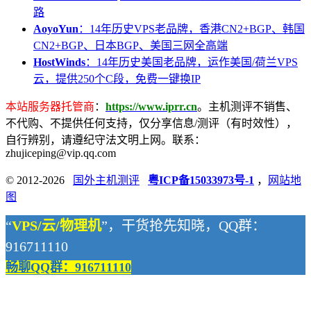
路
AoyoYun
：14年历史VPS老品牌，香港CN2+BGP、韩国
CN2+BGP、日本BGP、美国三网全高端
HostWinds
：14年历史美国老品牌，运作美国/荷兰VPS
云，提供250个C段，免费一键换IP
本站服务器托管商
：
https://www.iprr.cn
。主机测评不销售、
不代购、不提供任何支持，仅分享信息/测评（有时效性），
自行辨别，请遵纪守法文明上网。联系：
zhujiceping@vip.qq.com
© 2012-2026
国外主机测评
粤ICP备15033973号-1
，
网站地
图
“
VPS/云/物理机
”，干货抢先知晓，QQ群：
916711110
畅聊QQ群：916711110