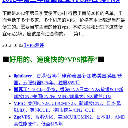
下面是2012年第三季度便宜vps排行榜里面前20位的名单，里
面包括了多个多家、多个机房的VPS，价格基本上都是当前最
便宜的。需要当前主流的便宜vps，不妨关注和研究下这些便
宜vps品牌，应该是有适合你的。 第1...
2012-10-02

VPS测评
🟩
好用的、速度快的“VPS推荐”
🟩
lightlayer
：香港/台湾/菲律宾/泰国/新加坡/美国/英国/德
国，云服务器$25/年，独服$59/月
搬瓦工
：10Gbps带宽，香港CN2/日本CN2&软银&IIJ/新
加坡CN2/美国CN2&CMIN2/加拿大CN2/荷兰CU2
V.PS
：美国(CN2/CUII/CMIN2)、新加坡CN2、日本(软
银/IIJ)、英国CUII、德国/荷兰/CN2+CUII
ZgoVPS
：香港优化、美国CUII/CMIN2、日本IIJ，AMD
高性能硬件，低至$15/年