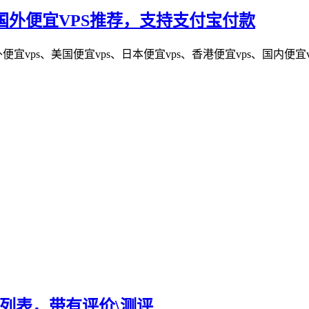
，国外便宜VPS推荐，支持支付宝付款
宜vps、美国便宜vps、日本便宜vps、香港便宜vps、国内便
PS列表，带有评价\测评