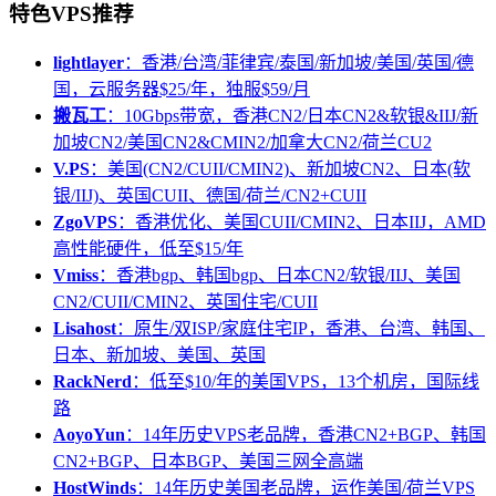
特色VPS推荐
lightlayer
：香港/台湾/菲律宾/泰国/新加坡/美国/英国/德
国，云服务器$25/年，独服$59/月
搬瓦工
：10Gbps带宽，香港CN2/日本CN2&软银&IIJ/新
加坡CN2/美国CN2&CMIN2/加拿大CN2/荷兰CU2
V.PS
：美国(CN2/CUII/CMIN2)、新加坡CN2、日本(软
银/IIJ)、英国CUII、德国/荷兰/CN2+CUII
ZgoVPS
：香港优化、美国CUII/CMIN2、日本IIJ，AMD
高性能硬件，低至$15/年
Vmiss
：香港bgp、韩国bgp、日本CN2/软银/IIJ、美国
CN2/CUII/CMIN2、英国住宅/CUII
Lisahost
：原生/双ISP/家庭住宅IP，香港、台湾、韩国、
日本、新加坡、美国、英国
RackNerd
：低至$10/年的美国VPS，13个机房，国际线
路
AoyoYun
：14年历史VPS老品牌，香港CN2+BGP、韩国
CN2+BGP、日本BGP、美国三网全高端
HostWinds
：14年历史美国老品牌，运作美国/荷兰VPS