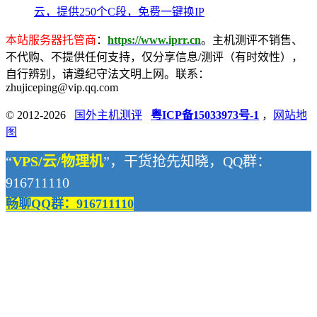
云，提供250个C段，免费一键换IP
本站服务器托管商
：
https://www.iprr.cn
。主机测评不销售、
不代购、不提供任何支持，仅分享信息/测评（有时效性），
自行辨别，请遵纪守法文明上网。联系：
zhujiceping@vip.qq.com
© 2012-2026
国外主机测评
粤ICP备15033973号-1
，
网站地
图
“
VPS/云/物理机
”，干货抢先知晓，QQ群：
916711110
畅聊QQ群：916711110