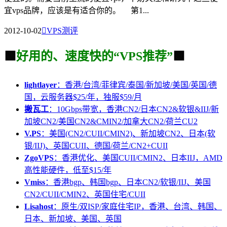
宜vps品牌，应该是有适合你的。 第1...
2012-10-02

VPS测评
🟩
好用的、速度快的“VPS推荐”
🟩
lightlayer
：香港/台湾/菲律宾/泰国/新加坡/美国/英国/德
国，云服务器$25/年，独服$59/月
搬瓦工
：10Gbps带宽，香港CN2/日本CN2&软银&IIJ/新
加坡CN2/美国CN2&CMIN2/加拿大CN2/荷兰CU2
V.PS
：美国(CN2/CUII/CMIN2)、新加坡CN2、日本(软
银/IIJ)、英国CUII、德国/荷兰/CN2+CUII
ZgoVPS
：香港优化、美国CUII/CMIN2、日本IIJ，AMD
高性能硬件，低至$15/年
Vmiss
：香港bgp、韩国bgp、日本CN2/软银/IIJ、美国
CN2/CUII/CMIN2、英国住宅/CUII
Lisahost
：原生/双ISP/家庭住宅IP，香港、台湾、韩国、
日本、新加坡、美国、英国