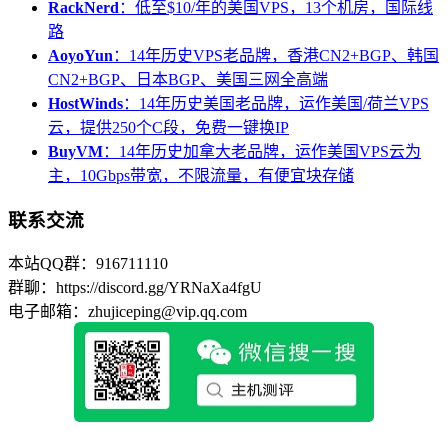
RackNerd
：低至$10/年的美国VPS，13个机房，国际线
路
AoyoYun
：14年历史VPS老品牌，香港CN2+BGP、韩国
CN2+BGP、日本BGP、美国三网全高端
HostWinds
：14年历史美国老品牌，运作美国/荷兰VPS
云，提供250个C段，免费一键换IP
BuyVM
：14年历史加拿大老品牌，运作美国VPS云为
主，10Gbps带宽，不限流量，有便宜块存储
联系交流
本站QQ群：916711110
群聊：https://discord.gg/YRNaXa4fgU
电子邮箱：zhujiceping@vip.qq.com