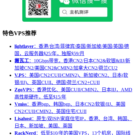
特色VPS推荐
lightlayer
：香港/台湾/菲律宾/泰国/新加坡/美国/英国/德
国，云服务器$25/年，独服$59/月
搬瓦工
：10Gbps带宽，香港CN2/日本CN2&软银&IIJ/新
加坡CN2/美国CN2&CMIN2/加拿大CN2/荷兰CU2
V.PS
：美国(CN2/CUII/CMIN2)、新加坡CN2、日本(软
银/IIJ)、英国CUII、德国/荷兰/CN2+CUII
ZgoVPS
：香港优化、美国CUII/CMIN2、日本IIJ，AMD
高性能硬件，低至$15/年
Vmiss
：香港bgp、韩国bgp、日本CN2/软银/IIJ、美国
CN2/CUII/CMIN2、英国住宅/CUII
Lisahost
：原生/双ISP/家庭住宅IP，香港、台湾、韩国、
日本、新加坡、美国、英国
RackNerd
：低至$10/年的美国VPS，13个机房，国际线