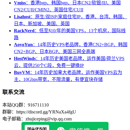
Vmiss
：香港bgp、韩国bgp、日本CN2/软银/IIJ、美国
CN2/CUII/CMIN2、英国住宅/CUII
Lisahost
：原生/双ISP/家庭住宅IP，香港、台湾、韩国、
日本、新加坡、美国、英国
RackNerd
：低至$10/年的美国VPS，13个机房，国际线
路
AoyoYun
：14年历史VPS老品牌，香港CN2+BGP、韩国
CN2+BGP、日本BGP、美国三网全高端
HostWinds
：14年历史美国老品牌，运作美国/荷兰VPS
云，提供250个C段，免费一键换IP
BuyVM
：14年历史加拿大老品牌，运作美国VPS云为
主，10Gbps带宽，不限流量，有便宜块存储
联系交流
本站QQ群：916711110
群聊：https://discord.gg/YRNaXa4fgU
电子邮箱：zhujiceping@vip.qq.com