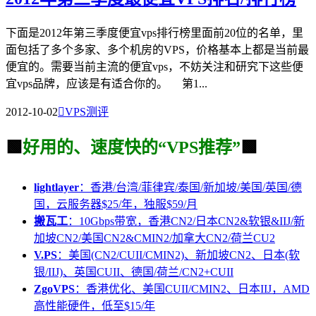
下面是2012年第三季度便宜vps排行榜里面前20位的名单，里
面包括了多个多家、多个机房的VPS，价格基本上都是当前最
便宜的。需要当前主流的便宜vps，不妨关注和研究下这些便
宜vps品牌，应该是有适合你的。 第1...
2012-10-02

VPS测评
🟩
好用的、速度快的“VPS推荐”
🟩
lightlayer
：香港/台湾/菲律宾/泰国/新加坡/美国/英国/德
国，云服务器$25/年，独服$59/月
搬瓦工
：10Gbps带宽，香港CN2/日本CN2&软银&IIJ/新
加坡CN2/美国CN2&CMIN2/加拿大CN2/荷兰CU2
V.PS
：美国(CN2/CUII/CMIN2)、新加坡CN2、日本(软
银/IIJ)、英国CUII、德国/荷兰/CN2+CUII
ZgoVPS
：香港优化、美国CUII/CMIN2、日本IIJ，AMD
高性能硬件，低至$15/年