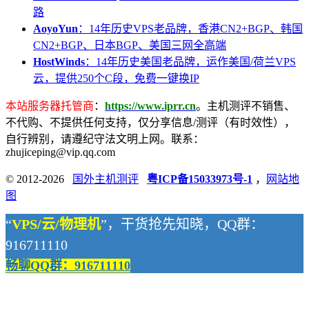
路
AoyoYun
：14年历史VPS老品牌，香港CN2+BGP、韩国
CN2+BGP、日本BGP、美国三网全高端
HostWinds
：14年历史美国老品牌，运作美国/荷兰VPS
云，提供250个C段，免费一键换IP
本站服务器托管商
：
https://www.iprr.cn
。主机测评不销售、
不代购、不提供任何支持，仅分享信息/测评（有时效性），
自行辨别，请遵纪守法文明上网。联系：
zhujiceping@vip.qq.com
© 2012-2026
国外主机测评
粤ICP备15033973号-1
，
网站地
图
“
VPS/云/物理机
”，干货抢先知晓，QQ群：
916711110
畅聊QQ群：916711110