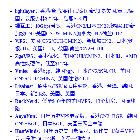
lightlayer
：香港/台湾/菲律宾/泰国/新加坡/美国/英国/德
国，云服务器$25/年，独服$59/月
搬瓦工
：10Gbps带宽，香港CN2/日本CN2&软银&IIJ/新
加坡CN2/美国CN2&CMIN2/加拿大CN2/荷兰CU2
V.PS
：美国(CN2/CUII/CMIN2)、新加坡CN2、日本(软
银/IIJ)、英国CUII、德国/荷兰/CN2+CUII
ZgoVPS
：香港优化、美国CUII/CMIN2、日本IIJ，AMD
高性能硬件，低至$15/年
Vmiss
：香港bgp、韩国bgp、日本CN2/软银/IIJ、美国
CN2/CUII/CMIN2、英国住宅/CUII
Lisahost
：原生/双ISP/家庭住宅IP，香港、台湾、韩国、
日本、新加坡、美国、英国
RackNerd
：低至$10/年的美国VPS，13个机房，国际线
路
AoyoYun
：14年历史VPS老品牌，香港CN2+BGP、韩国
CN2+BGP、日本BGP、美国三网全高端
HostWinds
：14年历史美国老品牌，运作美国/荷兰VPS
云，提供250个C段，免费一键换IP