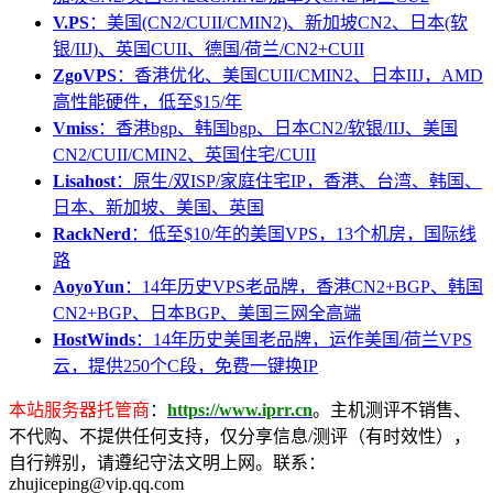
V.PS
：美国(CN2/CUII/CMIN2)、新加坡CN2、日本(软
银/IIJ)、英国CUII、德国/荷兰/CN2+CUII
ZgoVPS
：香港优化、美国CUII/CMIN2、日本IIJ，AMD
高性能硬件，低至$15/年
Vmiss
：香港bgp、韩国bgp、日本CN2/软银/IIJ、美国
CN2/CUII/CMIN2、英国住宅/CUII
Lisahost
：原生/双ISP/家庭住宅IP，香港、台湾、韩国、
日本、新加坡、美国、英国
RackNerd
：低至$10/年的美国VPS，13个机房，国际线
路
AoyoYun
：14年历史VPS老品牌，香港CN2+BGP、韩国
CN2+BGP、日本BGP、美国三网全高端
HostWinds
：14年历史美国老品牌，运作美国/荷兰VPS
云，提供250个C段，免费一键换IP
本站服务器托管商
：
https://www.iprr.cn
。主机测评不销售、
不代购、不提供任何支持，仅分享信息/测评（有时效性），
自行辨别，请遵纪守法文明上网。联系：
zhujiceping@vip.qq.com