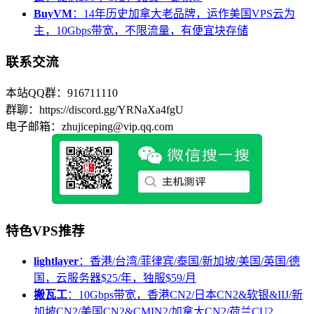
BuyVM
：14年历史加拿大老品牌，运作美国VPS云为
主，10Gbps带宽，不限流量，有便宜块存储
联系交流
本站QQ群：916711110
群聊：https://discord.gg/YRNaXa4fgU
电子邮箱：zhujiceping@vip.qq.com
特色VPS推荐
lightlayer
：香港/台湾/菲律宾/泰国/新加坡/美国/英国/德
国，云服务器$25/年，独服$59/月
搬瓦工
：10Gbps带宽，香港CN2/日本CN2&软银&IIJ/新
加坡CN2/美国CN2&CMIN2/加拿大CN2/荷兰CU2